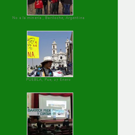
No a la minería , Bariloche, Argentina
PUEBLA, Pue, 27 Enero