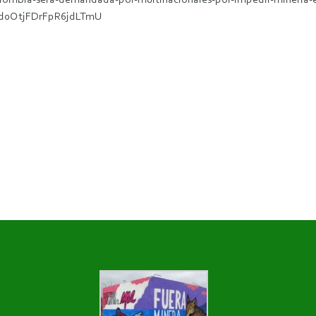
lombia-sera-demandada-por-multinacionales-por-impedir-mineria
xd0OtjFDrFpR6jdLTmU