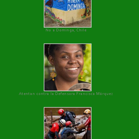
No a Dominga, Chile
Atentan contra la Defensora Francisca Márquez