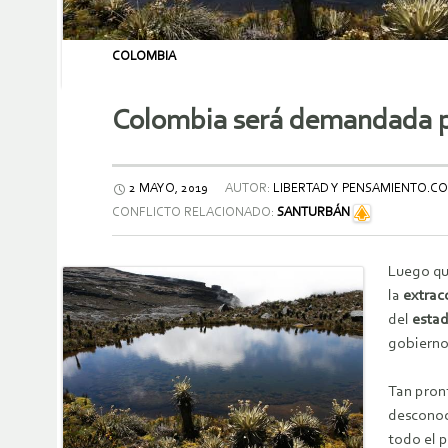
COLOMBIA
Colombia será demandada po
2 MAYO, 2019
AUTOR:
LIBERTAD Y PENSAMIENTO.C
CONFLICTO RELACIONADO:
SANTURBÁN
Luego qu
la
extrac
del
esta
gobierno
Tan pron
desconoc
todo el p