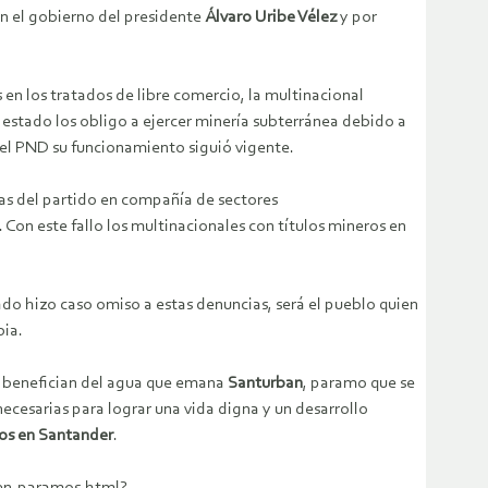
en el gobierno del presidente
Álvaro Uribe Vélez
y por
en los tratados de libre comercio, la multinacional
 estado los obligo a ejercer minería subterránea debido a
 del PND su funcionamiento siguió vigente.
as del partido en compañía de sectores
s. Con este fallo los multinacionales con títulos mineros en
ado hizo caso omiso a estas denuncias, será el pueblo quien
bia.
se benefician del agua que emana
Santurban
, paramo que se
cesarias para lograr una vida digna y un desarrollo
los en Santander
.