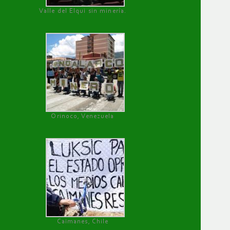
Valle del Elqui sin minería.
Orinoco, Venezuela
Caimanes, Chile