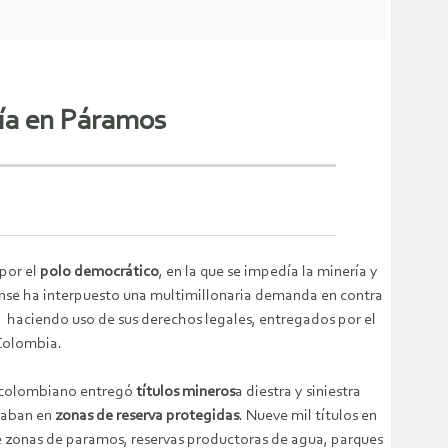
ía en Páramos
por el
polo democrático
, en la que se impedía la minería y
nse ha interpuesto una multimillonaria demanda en contra
, haciendo uso de sus derechos legales, entregados por el
 Colombia.
do colombiano entregó
títulos mineros
a diestra y siniestra
traban en
zonas de reserva protegidas
. Nueve mil títulos en
 de zonas de paramos, reservas productoras de agua, parques