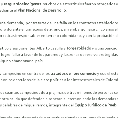
s y
resguardos indígenas
, muchos de estos títulos fueron otorgados 
diante el
Plan Nacional de Desarrollo
.
ia demanda, por tratarse de una falla en los contratos establecidos 
 oro durante el transcurso de 15 años, sin embargo hace cinco años el
s practicas irresponsables en terreno colombiano, y con la probación
tico y sus ponentes, Alberto castilla y
Jorge robledo
y otras bancad
se logro fallar a favor de los paramos y las zonas de reserva protegida
alguno abandonar el país.
o y campesino en contra de los
tratados de libre comercio
y que el est
por los descuidos de la clase política a los intereses reales de Colom
nos cuantos campesinos de a pie, mas de tres millones de personas 
tra salida que defender la soberanía interponiendo las demandas ne
las palabras de miguel ramos, integrante del
Equipo Jurídico de Pueb