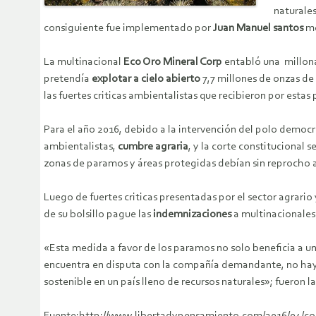
naturale
consiguiente fue implementado por
Juan Manuel santos
me
La multinacional
Eco Oro Mineral Corp
entabló una millonar
pretendía
explotar a cielo abierto
7,7 millones de onzas de
las fuertes criticas ambientalistas que recibieron por esta
Para el año 2016, debido a la intervención del polo democrá
ambientalistas,
cumbre agraria
, y la corte constitucional 
zonas de paramos y áreas protegidas debían sin reprocho 
Luego de fuertes criticas presentadas por el sector agrari
de su bolsillo pague las
indemnizaciones
a multinacionales 
«Esta medida a favor de los paramos no solo beneficia a u
encuentra en disputa con la compañía demandante, no hay o
sostenible en un país lleno de recursos naturales»; fueron 