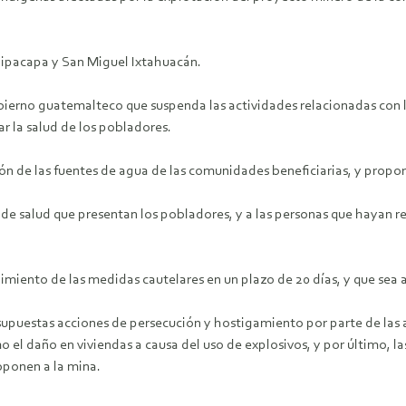
Sipacapa y San Miguel Ixtahuacán.
obierno guatemalteco que suspenda las actividades relacionadas con
r la salud de los pobladores.
n de las fuentes de agua de las comunidades beneficiarias, y prop
de salud que presentan los pobladores, y a las personas que hayan r
imiento de las medidas cautelares en un plazo de 20 días, y que sea 
supuestas acciones de persecución y hostigamiento por parte de las a
 el daño en viviendas a causa del uso de explosivos, y por último, l
oponen a la mina.