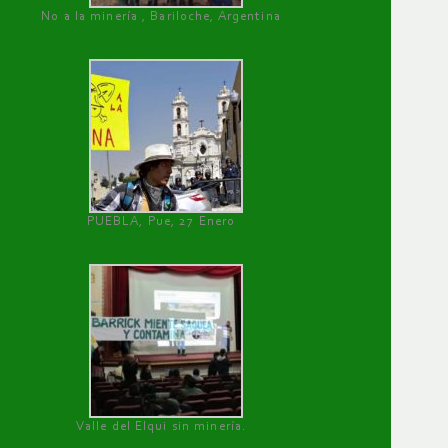
No a la minería , Bariloche, Argentina
PUEBLA, Pue, 27 Enero
Valle del Elqui sin minería.