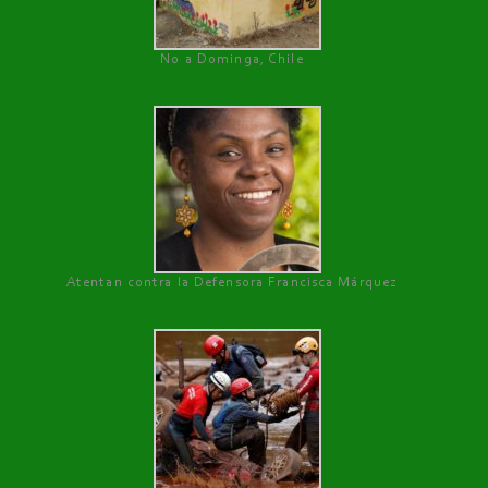
No a Dominga, Chile
Atentan contra la Defensora Francisca Márquez