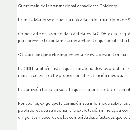
Guatemala de la transnacional canadiense Goldcorp.
La mina Marlin se encuentra ubicada en los municipios de 
Como parte de las medidas cautelares, la CIDH exige al g
para prevenir la contaminación ambiental que pueda afecta
Otra acción que debe implementarse es la descontaminació
La CIDH también insta a que sean atendidos los problemas 
mina, a quienes debe proporcionarles atención médica.
La comisión también solicita que se informe sobre el cumpl
Por aparte, exige que la comisión sea informada sobre las 
pobladores que se oponen a la explotación minera; así como
dirigentes y voceros de las comunidades afectadas que se 