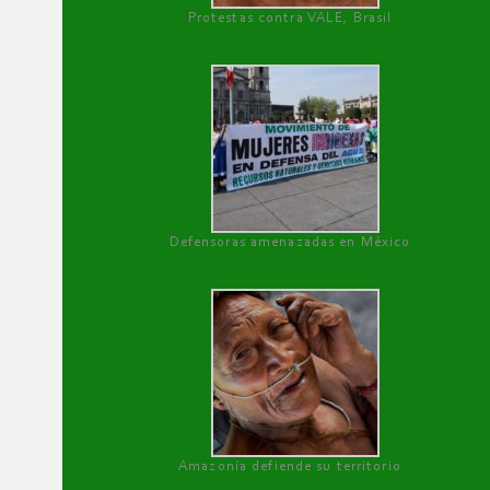
Protestas contra VALE, Brasil
Defensoras amenazadas en México
Amazonía defiende su territorio