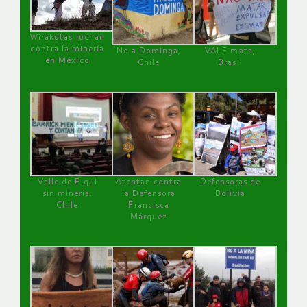
Wirakutas luchan
contra la minería
No a Dominga,
VALE mata,
en México
Chile
Brasil
Valle de Elqui
Atentan contra
Defensoras de
sin minería.
la Defensora
Bolivia
Chile
Francisca
Márquez