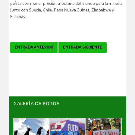
países con menor presión tributaria del mundo para la minería
junto con Suecia, Chile, Papa Nueva Guinea, Zimbabwe y
Filipinas.
Navegador
ENTRADA ANTERIOR
ENTRADA SIGUIENTE
de
artículos
GALERÌA DE FOTOS