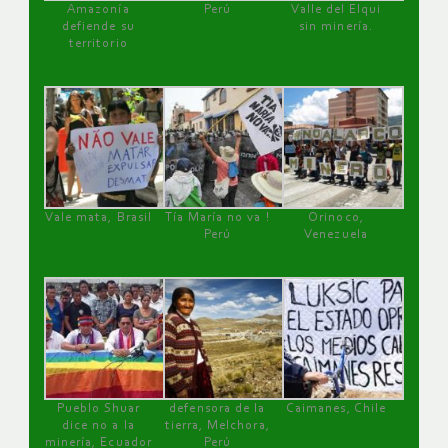
Amazonía
Perú
Valle del Elqui
defiende su
sin minería.
territorio
Vale mata, Brasil
Tía María no va !
Orinoco,
Perú
Venezuela
Pueblo Shuar
defensora de la
Caimanes, Chile
dice no a la
tierra, Melchora,
minería, Ecuador
Perú