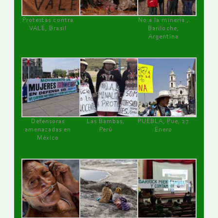
Protestas contra
No a la minería ,
VALE, Brasil
Bariloche,
Argentina
Defensoras
Las Bambas,
PUEBLA, Pue, 27
amenazadas en
Perú
Enero
México