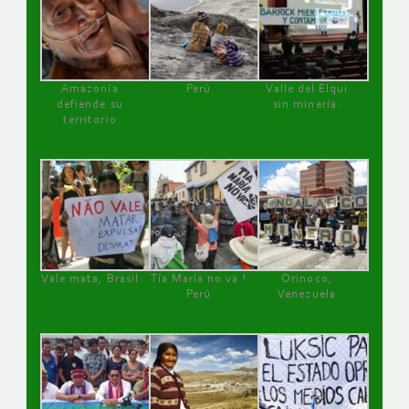
Amazonía
Perú
Valle del Elqui
defiende su
sin minería.
territorio
Vale mata, Brasil
Tía María no va !
Orinoco,
Perú
Venezuela