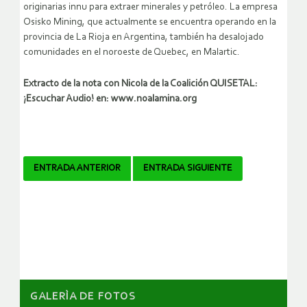
originarias innu para extraer minerales y petróleo. La empresa
Osisko Mining, que actualmente se encuentra operando en la
provincia de La Rioja en Argentina, también ha desalojado
comunidades en el noroeste de Quebec, en Malartic.
Extracto de la nota con Nicola de la Coalición QUISETAL:
¡Escuchar Audio! en: www.noalamina.org
Navegador
ENTRADA ANTERIOR
ENTRADA SIGUIENTE
de
artículos
GALERÌA DE FOTOS