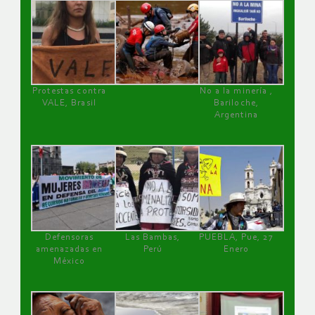
Protestas contra
No a la minería ,
VALE, Brasil
Bariloche,
Argentina
Defensoras
Las Bambas,
PUEBLA, Pue, 27
amenazadas en
Perú
Enero
México