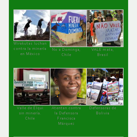
Wirakutas luchan
contra la minería
No a Dominga,
VALE mata,
en México
Chile
Brasil
Valle de Elqui
Atentan contra
Defensoras de
sin minería.
la Defensora
Bolivia
Chile
Francisca
Márquez