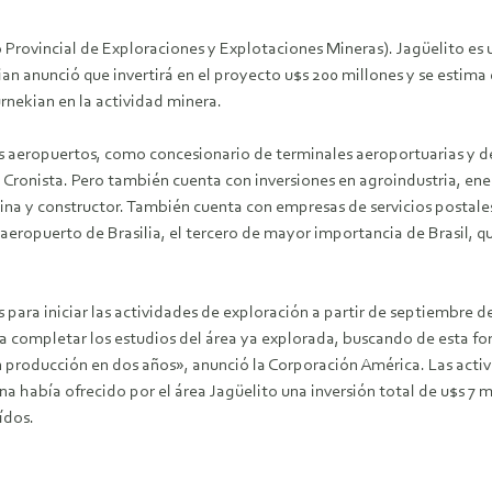
 Provincial de Exploraciones y Explotaciones Mineras). Jagüelito es 
n anunció que invertirá en el proyecto u$s 200 millones y se estima 
rnekian en la actividad minera.
os aeropuertos, como concesionario de terminales aeroportuarias y 
ronista. Pero también cuenta con inversiones en agroindustria, energ
tina y constructor. También cuenta con empresas de servicios postales
eropuerto de Brasilia, el tercero de mayor importancia de Brasil, q
ara iniciar las actividades de exploración a partir de septiembre de 
ra completar los estudios del área ya explorada, buscando de esta fo
en producción en dos años», anunció la Corporación América. Las ac
na había ofrecido por el área Jagüelito una inversión total de u$s 7 
ídos.