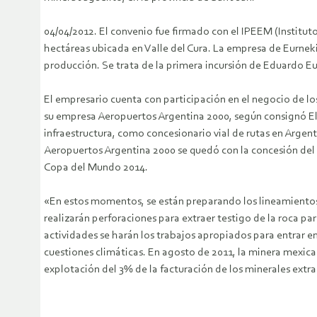
04/04/2012. El convenio fue firmado con el IPEEM (Instituto
hectáreas ubicada en Valle del Cura. La empresa de Eurnekia
producción. Se trata de la primera incursión de Eduardo Eu
El empresario cuenta con participación en el negocio de l
su empresa Aeropuertos Argentina 2000, según consignó El C
infraestructura, como concesionario vial de rutas en Argen
Aeropuertos Argentina 2000 se quedó con la concesión del a
Copa del Mundo 2014.
«En estos momentos, se están preparando los lineamientos p
realizarán perforaciones para extraer testigo de la roca pa
actividades se harán los trabajos apropiados para entrar 
cuestiones climáticas. En agosto de 2011, la minera mexica
explotación del 3% de la facturación de los minerales extra