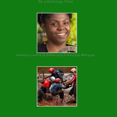
No a Dominga, Chile
Atentan contra la Defensora Francisca Márquez