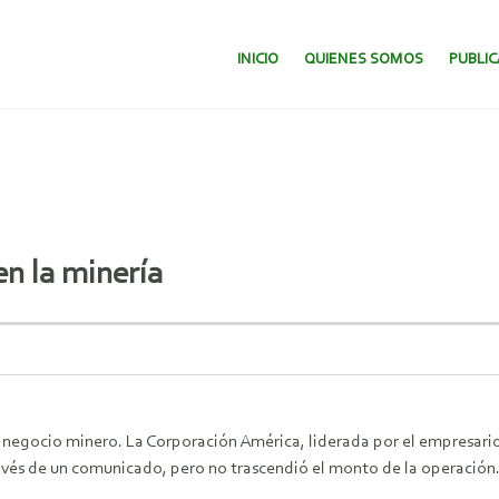
SALTAR AL CONTENIDO.
INICIO
QUIENES SOMOS
PUBLI
en la minería
 negocio minero. La Corporación América, liderada por el empresario
avés de un comunicado, pero no trascendió el monto de la operación