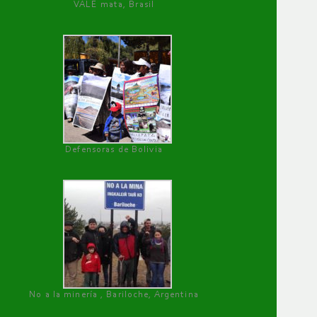
VALE mata, Brasil
Defensoras de Bolivia
No a la minería , Bariloche, Argentina