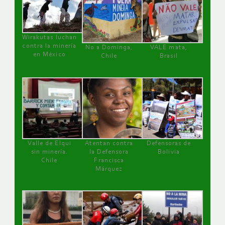
Wirakutas luchan
contra la minería
No a Dominga,
VALE mata,
en México
Chile
Brasil
Valle de Elqui
Atentan contra
Defensoras de
sin minería.
la Defensora
Bolivia
Chile
Francisca
Márquez