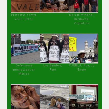
Protestas contra
No a la minería ,
VALE, Brasil
Bariloche,
Argentina
Defensoras
Las Bambas,
PUEBLA, Pue, 27
amenazadas en
Perú
Enero
México