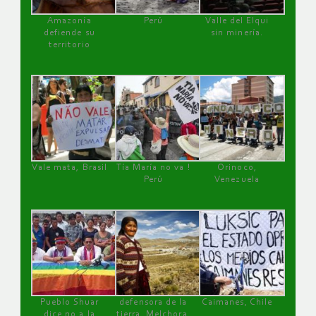
Amazonía
Perú
Valle del Elqui
defiende su
sin minería.
territorio
Vale mata, Brasil
Tía María no va !
Orinoco,
Perú
Venezuela
Pueblo Shuar
defensora de la
Caimanes, Chile
dice no a la
tierra, Melchora,