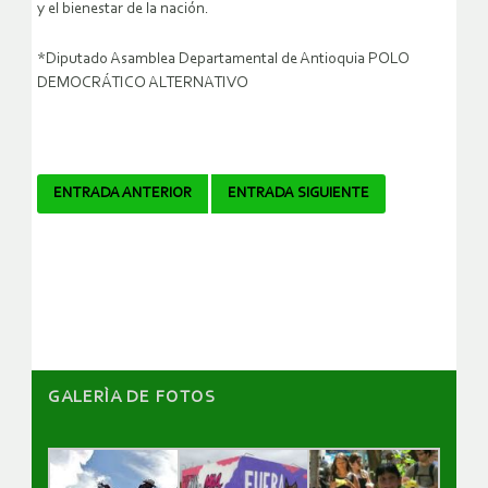
y el bienestar de la nación.
*Diputado Asamblea Departamental de Antioquia POLO
DEMOCRÁTICO ALTERNATIVO
Navegador
ENTRADA ANTERIOR
ENTRADA SIGUIENTE
de
artículos
GALERÌA DE FOTOS