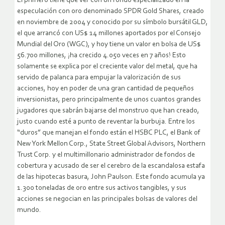
El primero tiene que ver con un fondo especializado en la
especulación con oro denominado SPDR Gold Shares, creado
en noviembre de 2004 y conocido por su símbolo bursátil GLD,
el que arrancó con US$ 14 millones aportados por el Consejo
Mundial del Oro (WGC), y hoy tiene un valor en bolsa de US$
56.700 millones, ¡ha crecido 4.050 veces en 7 años! Esto
solamente se explica por el creciente valor del metal, que ha
servido de palanca para empujar la valorización de sus
acciones, hoy en poder de una gran cantidad de pequeños
inversionistas, pero principalmente de unos cuantos grandes
jugadores que sabrán bajarse del monstruo que han creado,
justo cuando esté a punto de reventar la burbuja. Entre los
“duros” que manejan el fondo están el HSBC PLC, el Bank of
New York Mellon Corp., State Street Global Advisors, Northern
Trust Corp. y el multimillonario administrador de fondos de
cobertura y acusado de ser el cerebro de la escandalosa estafa
de las hipotecas basura, John Paulson. Este fondo acumula ya
1.300 toneladas de oro entre sus activos tangibles, y sus
acciones se negocian en las principales bolsas de valores del
mundo.