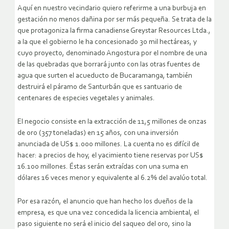
Aquí en nuestro vecindario quiero referirme a una burbuja en
gestación no menos dañina por ser más pequeña. Se trata de la
que protagoniza la firma canadiense Greystar Resources Ltda.,
a la que el gobierno le ha concesionado 30 mil hectáreas, y
cuyo proyecto, denominado Angostura por el nombre de una
de las quebradas que borrará junto con las otras fuentes de
agua que surten el acueducto de Bucaramanga, también
destruirá el páramo de Santurbán que es santuario de
centenares de especies vegetales y animales.
El negocio consiste en la extracción de 11,5 millones de onzas
de oro (357 toneladas) en 15 años, con una inversión
anunciada de US$ 1.000 millones. La cuenta no es difícil de
hacer: a precios de hoy, el yacimiento tiene reservas por US$
16.100 millones. Éstas serán extraídas con una suma en
dólares 16 veces menor y equivalente al 6.2% del avalúo total.
Por esa razón, el anuncio que han hecho los dueños de la
empresa, es que una vez concedida la licencia ambiental, el
paso siguiente no será el inicio del saqueo del oro, sino la