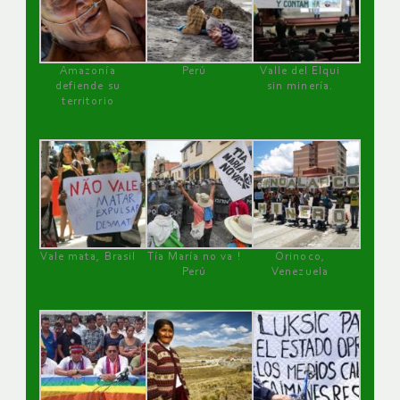
Amazonía
Perú
Valle del Elqui
defiende su
sin minería.
territorio
Vale mata, Brasil
Tía María no va !
Orinoco,
Perú
Venezuela