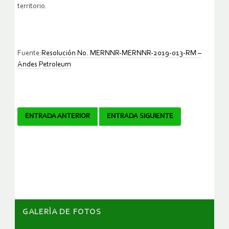
territorio.
Fuente:
Resolución No. MERNNR-MERNNR-2019-013-RM –
Andes Petroleum
Navegador
ENTRADA ANTERIOR
ENTRADA SIGUIENTE
de
artículos
GALERÌA DE FOTOS