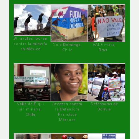
Wirakutas luchan
contra la minería
No a Dominga,
VALE mata,
en México
Chile
Brasil
Valle de Elqui
Atentan contra
Defensoras de
sin minería.
la Defensora
Bolivia
Chile
Francisca
Márquez