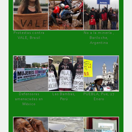
Protestas contra
No a la minería ,
VALE, Brasil
Bariloche,
Argentina
Defensoras
Las Bambas,
PUEBLA, Pue, 27
amenazadas en
Perú
Enero
México