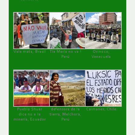
Vale mata, Brasil
Tía María no va !
Orinoco,
Perú
Venezuela
Pueblo Shuar
defensora de la
Caimanes, Chile
dice no a la
tierra, Melchora,
minería, Ecuador
Perú