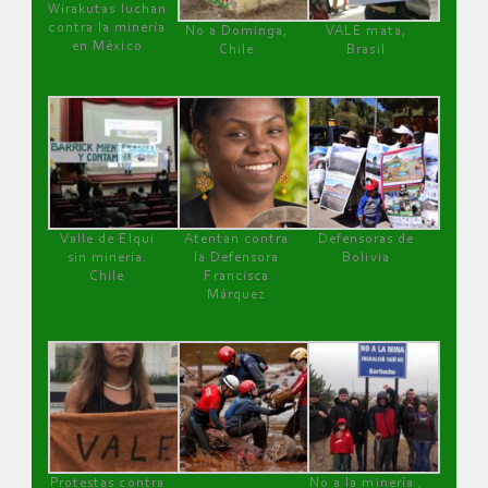
Wirakutas luchan
contra la minería
No a Dominga,
VALE mata,
en México
Chile
Brasil
Valle de Elqui
Atentan contra
Defensoras de
sin minería.
la Defensora
Bolivia
Chile
Francisca
Márquez
Protestas contra
No a la minería ,