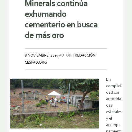
Minerals continúa
exhumando
cementerio en busca
de más oro
8 NOVIEMBRE, 2019
AUTOR:
REDACCIÓN
CESPAD.ORG
En
complici
dad con
autorida
des
estatales
y el
acompa
ñamient