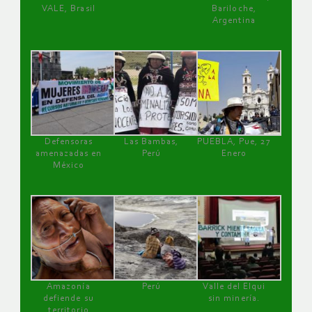
VALE, Brasil
Bariloche,
Argentina
Defensoras
Las Bambas,
PUEBLA, Pue, 27
amenazadas en
Perú
Enero
México
Amazonía
Perú
Valle del Elqui
defiende su
sin minería.
territorio