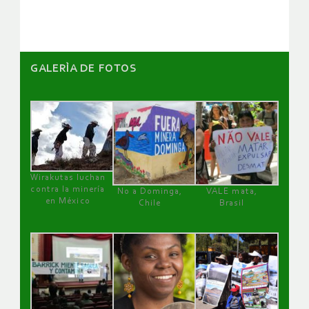
artículos
GALERÌA DE FOTOS
Wirakutas luchan
contra la minería
No a Dominga,
VALE mata,
en México
Chile
Brasil