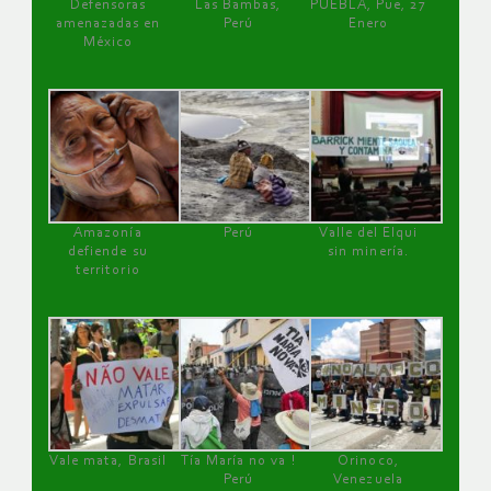
Defensoras
Las Bambas,
PUEBLA, Pue, 27
amenazadas en
Perú
Enero
México
Amazonía
Perú
Valle del Elqui
defiende su
sin minería.
territorio
Vale mata, Brasil
Tía María no va !
Orinoco,
Perú
Venezuela