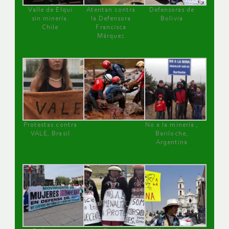
Valle de Elqui
Atentan contra
Defensoras de
sin minería.
la Defensora
Bolivia
Chile
Francisca
Márquez
Protestas contra
No a la minería ,
VALE, Brasil
Bariloche,
Argentina