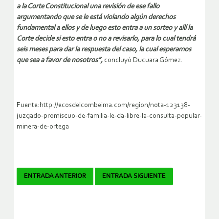
a la Corte Constitucional una revisión de ese fallo
argumentando que se le está violando algún derechos
fundamental a ellos y de luego esto entra a un sorteo y allí la
Corte decide si esto entra o no a revisarlo, para lo cual tendrá
seis meses para dar la respuesta del caso, la cual esperamos
que sea a favor de nosotros”,
concluyó Ducuara Gómez.
Fuente:http://ecosdelcombeima.com/region/nota-123138-
juzgado-promiscuo-de-familia-le-da-libre-la-consulta-popular-
minera-de-ortega
Navegador
ENTRADA ANTERIOR
ENTRADA SIGUIENTE
de