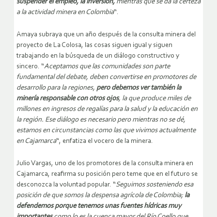
suspender el empleo, la inversión,
mientras que se da la certeza
a la actividad minera en Colombia
“.
Amaya subraya que un año después de la consulta minera del
proyecto de La Colosa, las cosas siguen igual y siguen
trabajando en la búsqueda de un diálogo constructivo y
sincero. “
Aceptamos que las comunidades son parte
fundamental del debate, deben convertirse en promotores de
desarrollo para la regiones,
pero debemos ver también la
minería responsable con otros ojos
, la que produce miles de
millones en ingresos de regalías para la salud y la educación en
la región. Ese diálogo es necesario pero mientras no se dé,
estamos en circunstancias como las que vivimos actualmente
en Cajamarca
“, enfatiza el vocero de la minera.
Julio Vargas, uno de los promotores de la consulta minera en
Cajamarca, reafirma su posición pero teme que en el futuro se
desconozca la voluntad popular. “
Seguimos sosteniendo esa
posición de que somos la despensa agrícola de Colombia;
la
defendemos porque tenemos unas fuentes hídricas muy
importantes
como lo es la cuenca mayor del Río Coello que