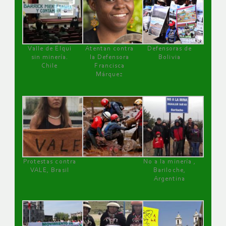
Valle de Elqui
Atentan contra
Defensoras de
sin minería.
la Defensora
Bolivia
Chile
Francisca
Márquez
Protestas contra
No a la minería ,
VALE, Brasil
Bariloche,
Argentina