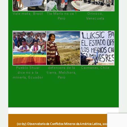
Vale mata, Brasil
Tía María no va !
Orinoco,
Perú
Venezuela
Pueblo Shuar
defensora de la
Caimanes, Chile
dice no a la
tierra, Melchora,
minería, Ecuador
Perú
(cc-by) Observatorio de Conflictos Mineros de América Latina, 2026