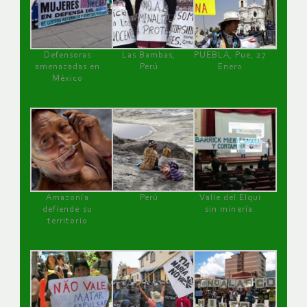
Defensoras
Las Bambas,
PUEBLA, Pue, 27
amenazadas en
Perú
Enero
México
Amazonía
Perú
Valle del Elqui
defiende su
sin minería.
territorio