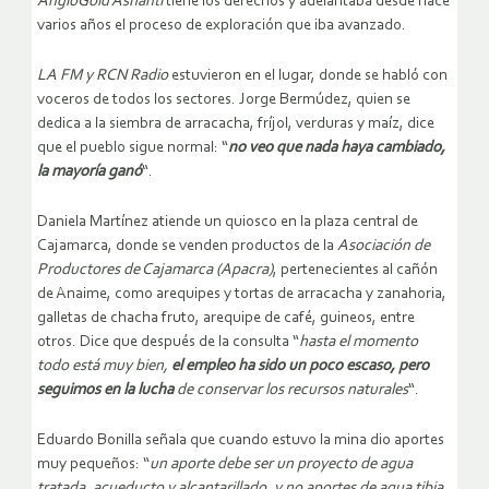
AngloGold Ashanti
tiene los derechos y adelantaba desde hace
varios años el proceso de exploración que iba avanzado.
LA FM y RCN Radio
estuvieron en el lugar, donde se habló con
voceros de todos los sectores. Jorge Bermúdez, quien se
dedica a la siembra de arracacha, fríjol, verduras y maíz, dice
que el pueblo sigue normal: “
no veo que nada haya cambiado,
la mayoría ganó
“.
Daniela Martínez atiende un quiosco en la plaza central de
Cajamarca, donde se venden productos de la
Asociación de
Productores de Cajamarca (Apacra)
, pertenecientes al cañón
de Anaime, como arequipes y tortas de arracacha y zanahoria,
galletas de chacha fruto, arequipe de café, guineos, entre
otros. Dice que después de la consulta “
hasta el momento
todo está muy bien,
el empleo ha sido un poco escaso, pero
seguimos en la lucha
de conservar los recursos naturales
“.
Eduardo Bonilla señala que cuando estuvo la mina dio aportes
muy pequeños: “
un aporte debe ser un proyecto de agua
tratada, acueducto y alcantarillado, y no aportes de agua tibia,