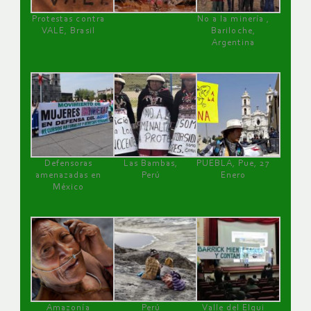
Protestas contra
No a la minería ,
VALE, Brasil
Bariloche,
Argentina
Defensoras
Las Bambas,
PUEBLA, Pue, 27
amenazadas en
Perú
Enero
México
Amazonía
Perú
Valle del Elqui