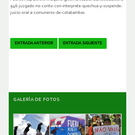
946-juzgado-no-conto-con-interprete-quechua-y-suspende-
juicio-oral-a-comuneros-de-cotabambas
Navegador
ENTRADA ANTERIOR
ENTRADA SIGUIENTE
de
artículos
GALERÌA DE FOTOS