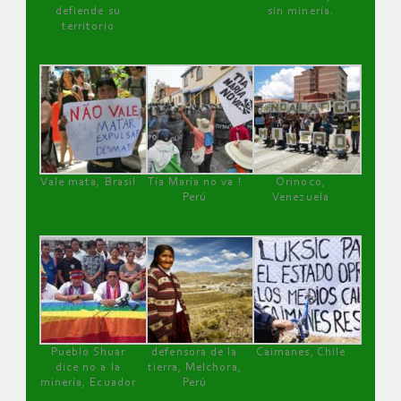
defiende su
sin minería.
territorio
Vale mata, Brasil
Tía María no va !
Orinoco,
Perú
Venezuela
Pueblo Shuar
defensora de la
Caimanes, Chile
dice no a la
tierra, Melchora,
minería, Ecuador
Perú