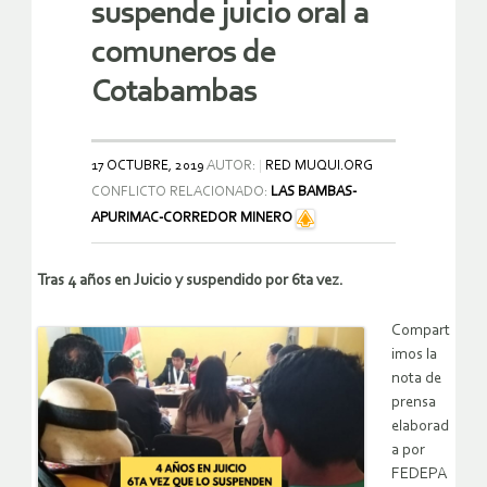
suspende juicio oral a
comuneros de
Cotabambas
17 OCTUBRE, 2019
AUTOR:
RED MUQUI.ORG
CONFLICTO RELACIONADO:
LAS BAMBAS-
APURIMAC-CORREDOR MINERO
Tras 4 años en Juicio y suspendido por 6ta vez.
Compart
imos la
nota de
prensa
elaborad
a por
FEDEPA