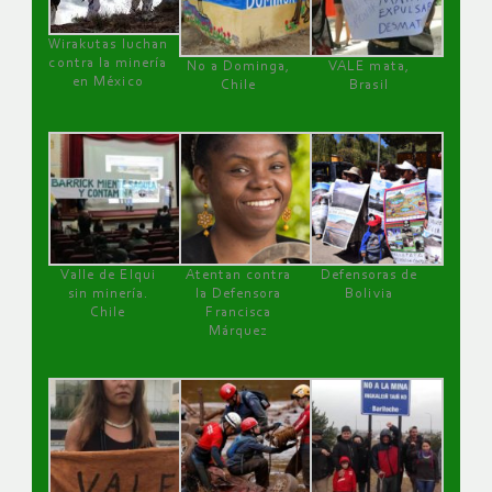
Wirakutas luchan
contra la minería
No a Dominga,
VALE mata,
en México
Chile
Brasil
Valle de Elqui
Atentan contra
Defensoras de
sin minería.
la Defensora
Bolivia
Chile
Francisca
Márquez