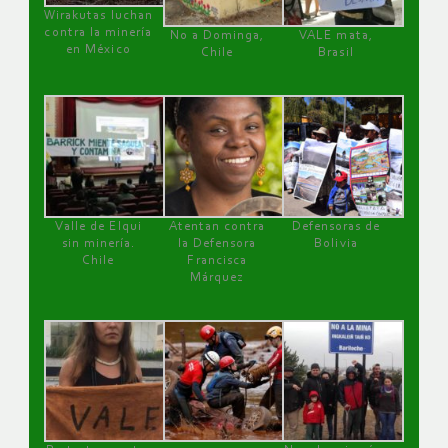
Wirakutas luchan
contra la minería
No a Dominga,
VALE mata,
en México
Chile
Brasil
Valle de Elqui
Atentan contra
Defensoras de
sin minería.
la Defensora
Bolivia
Chile
Francisca
Márquez