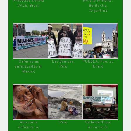
Protestas contra
No a la minería ,
VALE, Brasil
Bariloche,
Argentina
Defensoras
Las Bambas,
PUEBLA, Pue, 27
amenazadas en
Perú
Enero
México
Amazonía
Perú
Valle del Elqui
defiende su
sin minería.