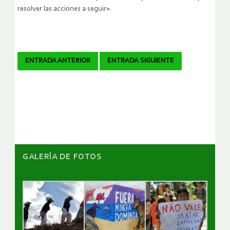
resolver las acciones a seguir».
Navegador
ENTRADA ANTERIOR
ENTRADA SIGUIENTE
de
artículos
GALERÌA DE FOTOS