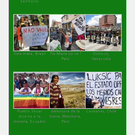
territorio
Vale mata, Brasil
Tía María no va !
Orinoco,
Perú
Venezuela
Pueblo Shuar
defensora de la
Caimanes, Chile
dice no a la
tierra, Melchora,
minería, Ecuador
Perú