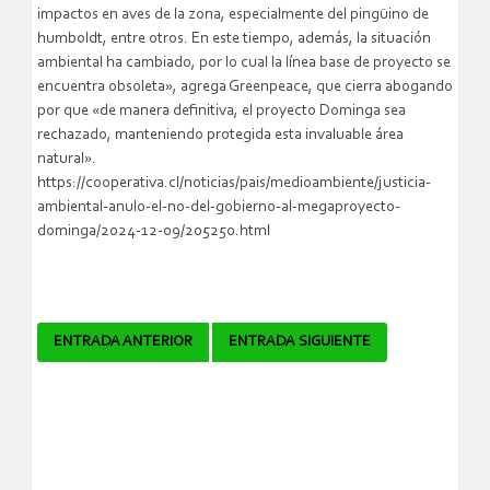
impactos en aves de la zona, especialmente del pingüino de
humboldt, entre otros. En este tiempo, además, la situación
ambiental ha cambiado, por lo cual la línea base de proyecto se
encuentra obsoleta», agrega Greenpeace, que cierra abogando
por que «de manera definitiva, el proyecto Dominga sea
rechazado, manteniendo protegida esta invaluable área
natural».
https://cooperativa.cl/noticias/pais/medioambiente/justicia-
ambiental-anulo-el-no-del-gobierno-al-megaproyecto-
dominga/2024-12-09/205250.html
Navegador
ENTRADA ANTERIOR
ENTRADA SIGUIENTE
de
artículos