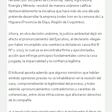
también por sus pares de Economía, Salud, Agricultura,
Energía y Minería- resolvió de manera unánime calificar
desfavorablemente la iniciativa que hace más de una década
pretende desarrollar la empresa Andes Iron en la comuna de La
Higuera (Provincia de Elqui, Región de Coquimbo).
Ahora, en otra decisión unánime, la justicia ambiental dejó sin
efecto el pronunciamiento del Ejecutivo, al declararlo «ilegal»
por haber incumplido una «sentencia dictada en causa Rol R
N° 1-2017, la cual ya se encontraba firme y ejecutoriada»;
acción que infringe principios fundamentales como la cosa
juzgada, la imparcialidad y la confianza legítima.
El tribunal apunta además que algunos ministros que habían
emitido opiniones previas no se inhabilitaron en la revisión del
caso, comprometiendo la legitimidad del proceso; y hubo
además «pronunciamientos contradictorios y carentes de
coherencia», entre otras infracciones que afectaron derechos
de la compañía.
«La resolución impugnada perjudica al reclamante al dejar sin