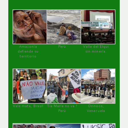
Amazonía
Perú
Valle del Elqui
defiende su
sin minería.
territorio
Vale mata, Brasil
Tía María no va !
Orinoco,
Perú
Venezuela