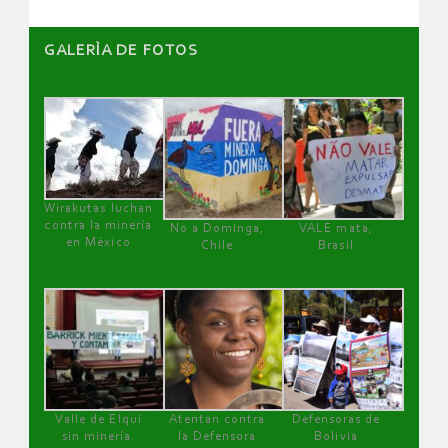
GALERÌA DE FOTOS
Wirakutas luchan
contra la minería
No a Dominga,
VALE mata,
en México
Chile
Brasil
Valle de Elqui
Atentan contra
Defensoras de
sin minería.
la Defensora
Bolivia