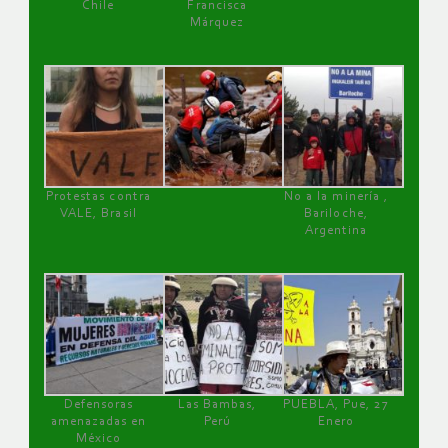
Chile
Francisca
Márquez
Protestas contra
No a la minería ,
VALE, Brasil
Bariloche,
Argentina
Defensoras
Las Bambas,
PUEBLA, Pue, 27
amenazadas en
Perú
Enero
México