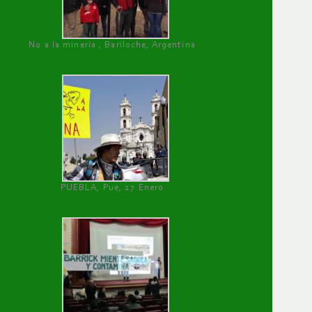
No a la minería , Bariloche, Argentina
PUEBLA, Pue, 27 Enero