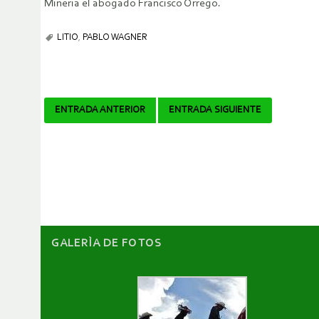
Minería el abogado Francisco Orrego.
LITIO
,
PABLO WAGNER
Navegador
ENTRADA ANTERIOR
ENTRADA SIGUIENTE
de
artículos
GALERÌA DE FOTOS