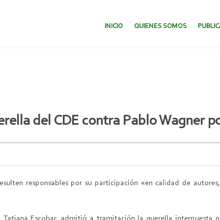
SALTAR AL CONTENIDO.
INICIO
QUIENES SOMOS
PUBLI
rella del CDE contra Pablo Wagner por f
sulten responsables por su participación «en calidad de autores,
Tatiana Escobar, admitió a tramitación la querella interpuesta p