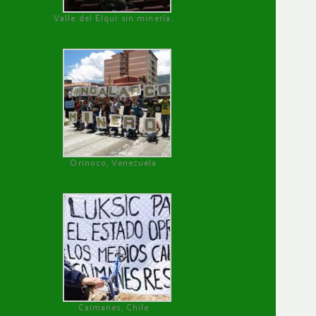
Valle del Elqui sin minería.
Orinoco, Venezuela
Caimanes, Chile