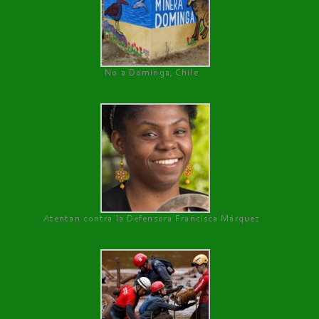
No a Dominga, Chile
Atentan contra la Defensora Francisca Márquez