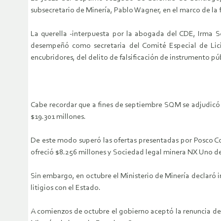
subsecretario de Minería, Pablo Wagner, en el marco de la fal
La querella -interpuesta por la abogada del CDE, Irma S
desempeñó como secretaria del Comité Especial de Licit
encubridores, del delito de falsificación de instrumento pú
Cabe recordar que a fines de septiembre SQM se adjudicó l
$19.301 millones.
De este modo superó las ofertas presentadas por Posco Co
ofreció $8.256 millones y Sociedad legal minera NX Uno de 
Sin embargo, en octubre el Ministerio de Minería declaró 
litigios con el Estado.
A comienzos de octubre el gobierno aceptó la renuncia de