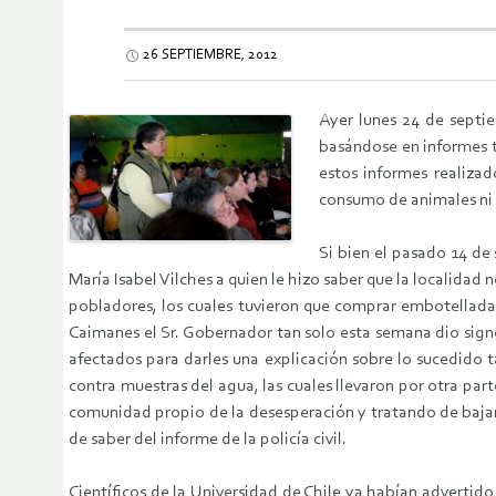
26 SEPTIEMBRE, 2012
Ayer lunes 24 de septie
basándose en informes t
estos informes realizad
consumo de animales ni re
Si bien el pasado 14 de
María Isabel Vilches a quien le hizo saber que la localidad n
pobladores, los cuales tuvieron que comprar embotellada 
Caimanes el Sr. Gobernador tan solo esta semana dio signo
afectados para darles una explicación sobre lo sucedido t
contra muestras del agua, las cuales llevaron por otra par
comunidad propio de la desesperación y tratando de bajarl
de saber del informe de la policía civil.
Científicos de la Universidad de Chile ya habían advertido 