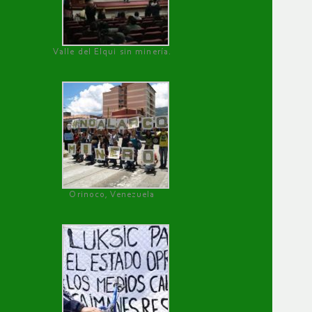
Valle del Elqui sin minería.
Orinoco, Venezuela