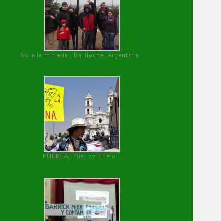
No a la minería , Bariloche, Argentina
PUEBLA, Pue, 27 Enero