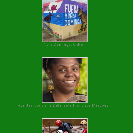
No a Dominga, Chile
Atentan contra la Defensora Francisca Márquez