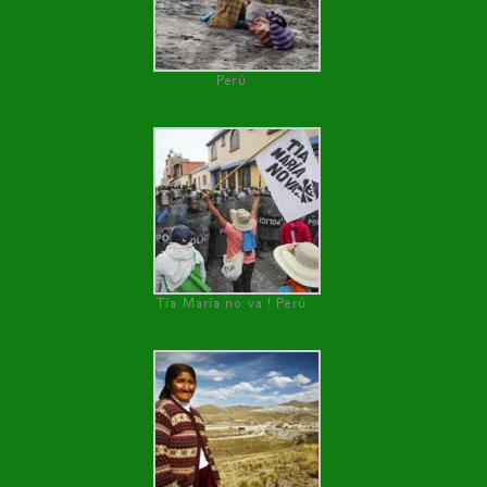
Perú
Tía María no va ! Perú