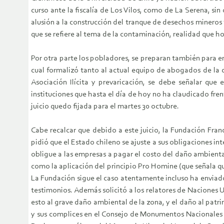
curso ante la fiscalía de Los Vilos, como de La Serena, s
alusión a la construcción del tranque de desechos mineros 
que se refiere al tema de la contaminación, realidad que ho
Por otra parte los pobladores, se preparan también para enf
cual formalizó tanto al actual equipo de abogados de la 
Asociación Ilícita y prevaricación, se debe señalar qu
instituciones que hasta el día de hoy no ha claudicado fr
juicio quedo fijada para el martes 30 octubre.
Cabe recalcar que debido a este juicio, la Fundación Fra
pidió que el Estado chileno se ajuste a sus obligaciones i
obligue a las empresas a pagar el costo del daño ambiental
como la aplicación del principio Pro Homine (que señala q
La Fundación sigue el caso atentamente incluso ha enviado
testimonios. Además solicitó a los relatores de Naciones Un
esto al grave daño ambiental de la zona, y el daño al patr
y sus complices en el Consejo de Monumentos Nacionales e