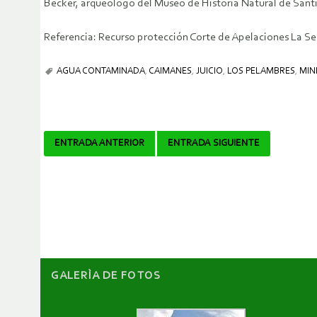
Becker, arqueólogo del Museo de Historia Natural de Sant
Referencia: Recurso protección Corte de Apelaciones La Ser
AGUA CONTAMINADA
,
CAIMANES
,
JUICIO
,
LOS PELAMBRES
,
MIN
Navegador
ENTRADA ANTERIOR
ENTRADA SIGUIENTE
de
artículos
GALERÌA DE FOTOS