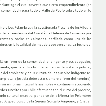
de Santiago el cual advertía que cierto emprendimiento (en
la comunidad y para todo el Valle de Pupío sobre todo en lo
nera Los Pelambres y la cuestionada Fiscalía de los Vilos la
o de la resistencia del Comité de Defensa de Caimanes por
erentes y socios en Caimanes, perfilada como una de las
bres en la localidad de mas de 2000 personas. La fecha del
NU en favor de la comunidad, el dirigente y sus abogados,
iente; que garantice la independencia del sistema judicial;
n del ambiente y de la cultura de los pueblos indígenas así
mpresa la justicia debe estar siempre a favor del hombre).
raron en forma integral la asamblea y continúan recogiendo
rdos suscritos por Chile efectuadas en el curso del proceso,
nio cultural ancestral por parte de la Minera los Pelambres
seo Arqueológico de la Serena Gonzalo Ampuero, y Cristian