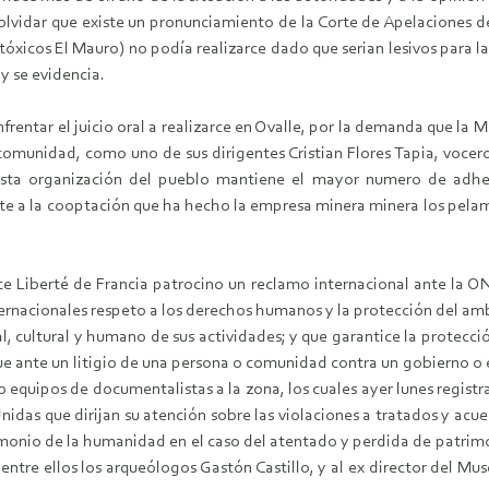
in olvidar que existe un pronunciamiento de la Corte de Apelaciones 
tóxicos El Mauro) no podía realizarce dado que serian lesivos para 
y se evidencia.
rentar el juicio oral a realizarce en Ovalle, por la demanda que la Mi
comunidad, como uno de sus dirigentes Cristian Flores Tapia, vocer
e esta organización del pueblo mantiene el mayor numero de adh
ente a la cooptación que ha hecho la empresa minera minera los pelam
nce Liberté de Francia patrocino un reclamo internacional ante la O
nternacionales respeto a los derechos humanos y la protección del amb
, cultural y humano de sus actividades; y que garantice la protecció
ue ante un litigio de una persona o comunidad contra un gobierno o e
 equipos de documentalistas a la zona, los cuales ayer lunes regist
idas que dirijan su atención sobre las violaciones a tratados y acue
imonio de la humanidad en el caso del atentado y perdida de patrimo
ntre ellos los arqueólogos Gastón Castillo, y al ex director del Mu