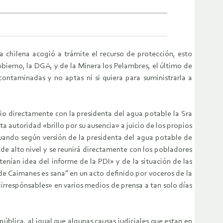
a chilena acogió a trámite el recurso de protección, esto
bierno, la DGA, y de la Minera los Pelambres, el último de
ontaminadas y no aptas ni si quiera para suministrarla a
o directamente con la presidenta del agua potable la Sra
sta autoridad «brillo por su ausencia» a juicio de los propios
cuando según versión de la presidenta del agua potable de
de alto nivel y se reunirá directamente con los pobladores
enían idea del informe de la PDI» y de la situación de las
 de Caimanes es sana” en un acto definido por voceros de la
irrespónsables» en varios medios de prensa a tan solo días
pública, al igual que algunas causas judiciales que estan en