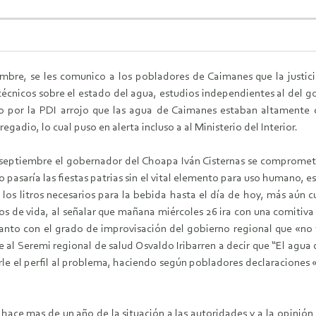
mbre, se les comunico a los pobladores de Caimanes que la justici
écnicos sobre el estado del agua, estudios independientes al del go
o por la PDI arrojo que las agua de Caimanes estaban altamente c
gadio, lo cual puso en alerta incluso a al Ministerio del Interior.
 septiembre el gobernador del Choapa Iván Cisternas se comprometi
o pasaría las fiestas patrias sin el vital elemento para uso humano, e
los litros necesarios para la bebida hasta el día de hoy, más aún 
s de vida, al señalar que mañana miércoles 26 ira con una comitiva 
anto con el grado de improvisación del gobierno regional que «no t
te al Seremi regional de salud Osvaldo Iribarren a decir que “El agua
e el perfil al problema, haciendo según pobladores declaraciones «
hace mas de un año de la situación a las autoridades y a la opinión 