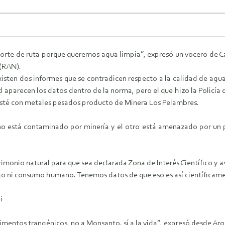
corte de ruta porque queremos agua limpia”, expresó un vocero de 
 (RAN).
isten dos informes que se contradicen respecto a la calidad de agu
d aparecen los datos dentro de la norma, pero el que hizo la Policía
esté con metales pesados producto de Minera Los Pelambres.
uno está contaminado por minería y el otro está amenazado por un 
monio natural para que sea declarada Zona de Interés Científico y así 
go ni consumo humano. Tenemos datos de que eso es así científicame
i
mentos trangénicos, no a Monsanto, sí a la vida”, expresó desde Arg