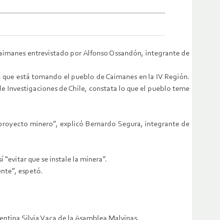
Caimanes entrevistado por Alfonso Ossandón, integrante de
a que está tomando el pueblo de Caimanes en la IV Región.
 de Investigaciones de Chile, constata lo que el pueblo teme
proyecto minero”, explicó Bernardo Segura, integrante de
“evitar que se instale la minera”.
nte”, espetó.
entina Silvia Vaca de la Asamblea Malvinas.