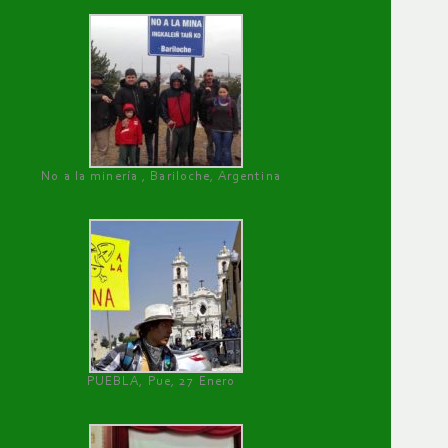
No a la minería , Bariloche, Argentina
PUEBLA, Pue, 27 Enero