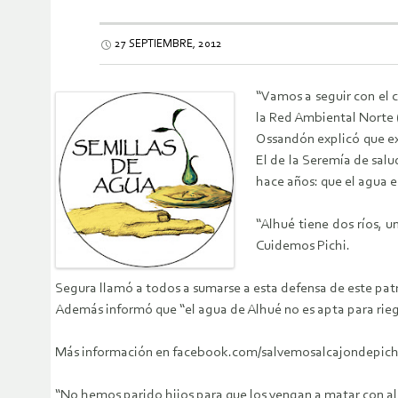
27 SEPTIEMBRE, 2012
“Vamos a seguir con el 
la Red Ambiental Norte
Ossandón explicó que ex
El de la Seremía de salu
hace años: que el agua 
“Alhué tiene dos ríos, 
Cuidemos Pichi.
Segura llamó a todos a sumarse a esta defensa de este patri
Además informó que “el agua de Alhué no es apta para rie
Más información en facebook.com/salvemosalcajondepich
“No hemos parido hijos para que los vengan a matar con ali