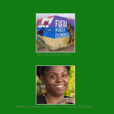
No a Dominga, Chile
Atentan contra la Defensora Francisca Márquez