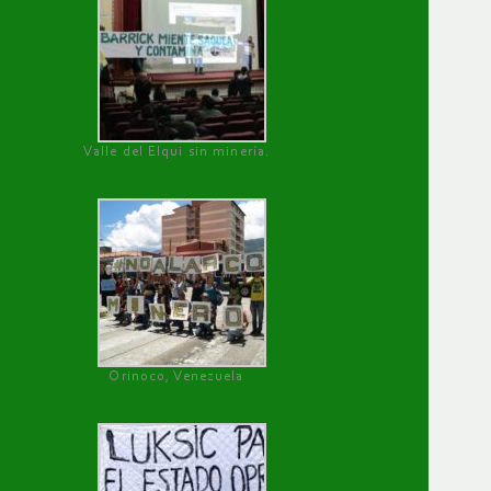
Valle del Elqui sin minería.
Orinoco, Venezuela