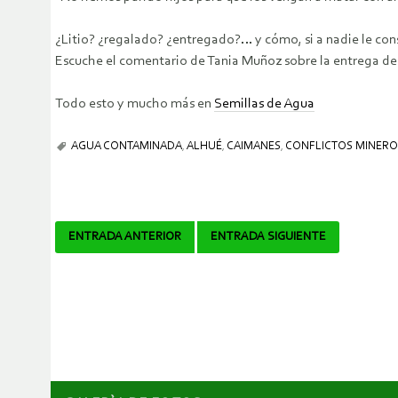
¿Litio? ¿regalado? ¿entregado?… y cómo, si a nadie le con
Escuche el comentario de Tania Muñoz sobre la entrega del
Todo esto y mucho más en
Semillas de Agua
AGUA CONTAMINADA
,
ALHUÉ
,
CAIMANES
,
CONFLICTOS MINERO
Navegador
ENTRADA ANTERIOR
ENTRADA SIGUIENTE
de
artículos