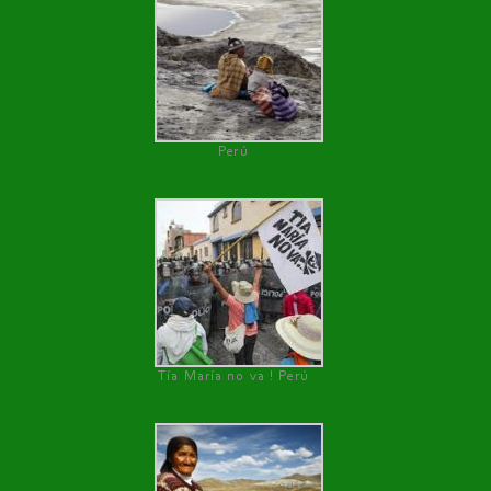
Perú
Tía María no va ! Perú