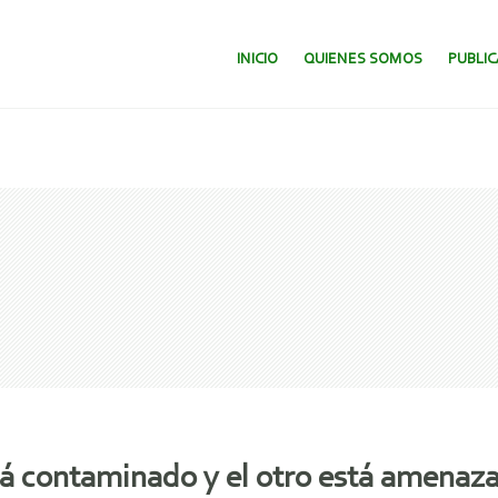
SALTAR AL CONTENIDO.
INICIO
QUIENES SOMOS
PUBLI
stá contaminado y el otro está amenaz