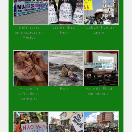
Defensoras
Las Bambas,
PUEBLA, Pue, 27
amenazadas en
Perú
Enero
México
Amazonía
Perú
Valle del Elqui
defiende su
sin minería.
territorio