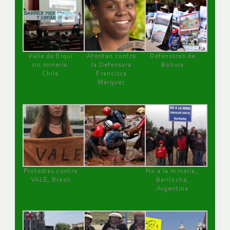
Valle de Elqui
Atentan contra
Defensoras de
sin minería.
la Defensora
Bolivia
Chile
Francisca
Márquez
Protestas contra
No a la minería ,
VALE, Brasil
Bariloche,
Argentina