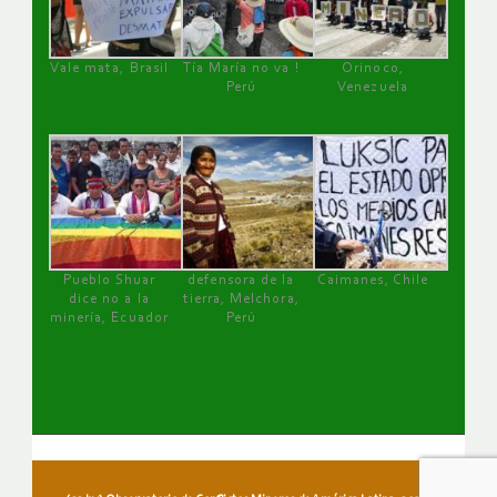
Vale mata, Brasil
Tía María no va !
Orinoco,
Perú
Venezuela
Pueblo Shuar
defensora de la
Caimanes, Chile
dice no a la
tierra, Melchora,
minería, Ecuador
Perú