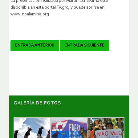
La presentación realizada por Martín Echevarría está
disponible en este portal FAgro, y puede abrirse en:
www.noalamina.org
Navegador
ENTRADA ANTERIOR
ENTRADA SIGUIENTE
de
artículos
GALERÌA DE FOTOS