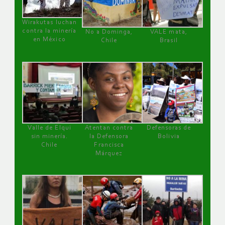
Wirakutas luchan
contra la minería
No a Dominga,
VALE mata,
en México
Chile
Brasil
Valle de Elqui
Atentan contra
Defensoras de
sin minería.
la Defensora
Bolivia
Chile
Francisca
Márquez