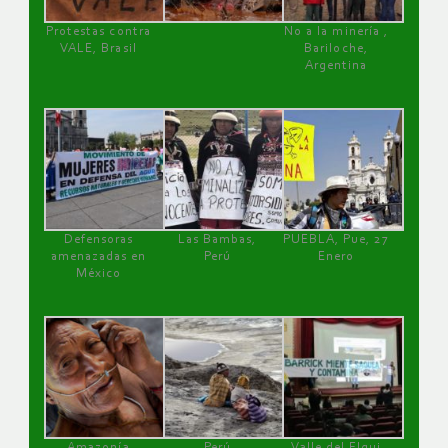
Protestas contra
No a la minería ,
VALE, Brasil
Bariloche,
Argentina
Defensoras
Las Bambas,
PUEBLA, Pue, 27
amenazadas en
Perú
Enero
México
Amazonía
Perú
Valle del Elqui