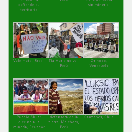
defiende su
sin minería.
territorio
Vale mata, Brasil
Tía María no va !
Orinoco,
Perú
Venezuela
Pueblo Shuar
defensora de la
Caimanes, Chile
dice no a la
tierra, Melchora,
minería, Ecuador
Perú