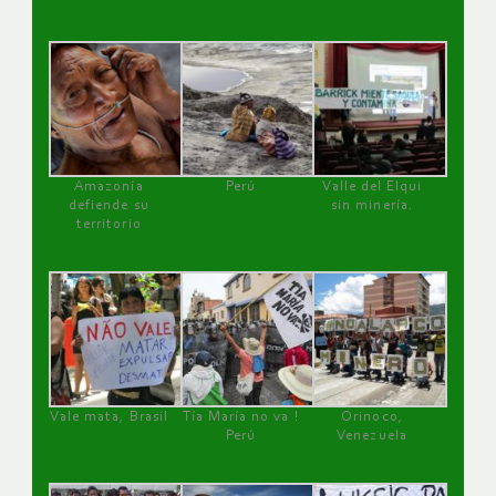
Amazonía
Perú
Valle del Elqui
defiende su
sin minería.
territorio
Vale mata, Brasil
Tía María no va !
Orinoco,
Perú
Venezuela