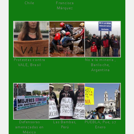
Chile
Francisca
Márquez
Protestas contra
No a la minería ,
VALE, Brasil
Bariloche,
Argentina
Defensoras
Las Bambas,
PUEBLA, Pue, 27
amenazadas en
Perú
Enero
México