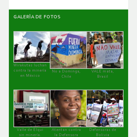
GALERÌA DE FOTOS
Wirakutas luchan
contra la minería
No a Dominga,
VALE mata,
en México
Chile
Brasil
Valle de Elqui
Atentan contra
Defensoras de
sin minería.
la Defensora
Bolivia