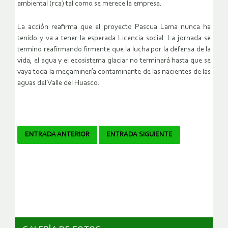
ambiental (rca) tal como se merece la empresa.
La acción reafirma que el proyecto Pascua Lama nunca ha
tenido y va a tener la esperada Licencia social. La jornada se
termino reafirmando firmente que la lucha por la defensa de la
vida, el agua y el ecosistema glaciar no terminará hasta que se
vaya toda la megaminería contaminante de las nacientes de las
aguas del Valle del Huasco.
Navegador
ENTRADA ANTERIOR
ENTRADA SIGUIENTE
de
artículos