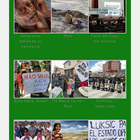
Amazonía
Perú
Valle del Elqui
defiende su
sin minería.
territorio
Vale mata, Brasil
Tía María no va !
Orinoco,
Perú
Venezuela