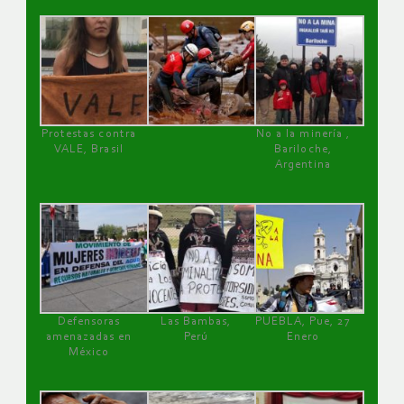
Protestas contra
No a la minería ,
VALE, Brasil
Bariloche,
Argentina
Defensoras
Las Bambas,
PUEBLA, Pue, 27
amenazadas en
Perú
Enero
México