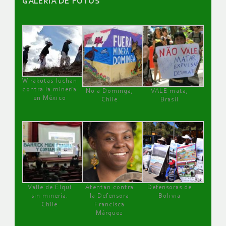
GALERÌA DE FOTOS
Wirakutas luchan
contra la minería
No a Dominga,
VALE mata,
en México
Chile
Brasil
Valle de Elqui
Atentan contra
Defensoras de
sin minería.
la Defensora
Bolivia
Chile
Francisca
Márquez