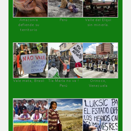
Amazonía
Perú
Valle del Elqui
defiende su
sin minería.
territorio
Vale mata, Brasil
Tía María no va !
Orinoco,
Perú
Venezuela