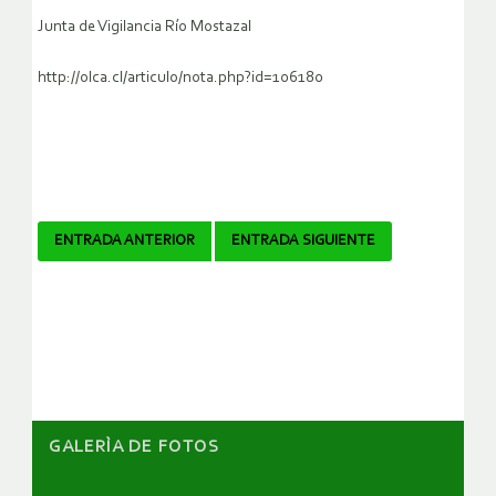
Junta de Vigilancia Río Mostazal
http://olca.cl/articulo/nota.php?id=106180
Navegador
ENTRADA ANTERIOR
ENTRADA SIGUIENTE
de
artículos
GALERÌA DE FOTOS