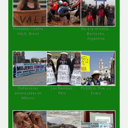
Protestas contra
No a la minería ,
VALE, Brasil
Bariloche,
Argentina
Defensoras
Las Bambas,
PUEBLA, Pue, 27
amenazadas en
Perú
Enero
México