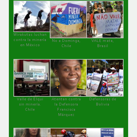
Wirakutas luchan
contra la minería
No a Dominga,
VALE mata,
en México
Chile
Brasil
Valle de Elqui
Atentan contra
Defensoras de
sin minería.
la Defensora
Bolivia
Chile
Francisca
Márquez