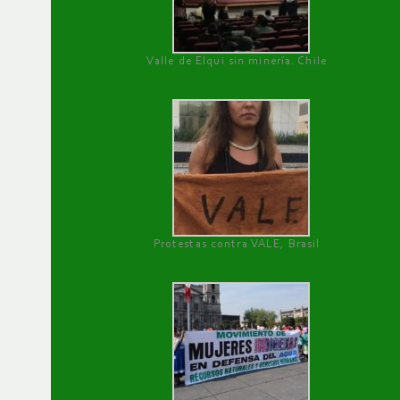
Valle de Elqui sin minería. Chile
Protestas contra VALE, Brasil