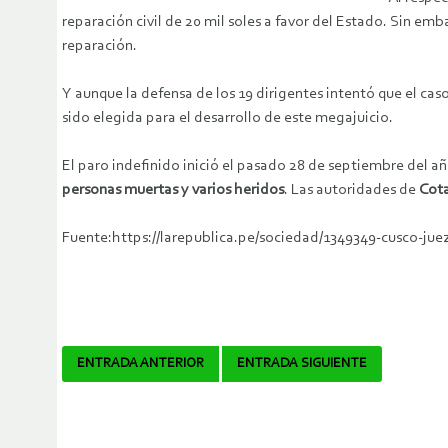
reparación civil de 20 mil soles a favor del Estado. Sin e
reparación.
Y aunque la defensa de los 19 dirigentes intentó que el ca
sido elegida para el desarrollo de este megajuicio.
El paro indefinido inició el pasado 28 de septiembre del 
personas muertas y varios heridos
. Las autoridades de
Cot
Fuente:https://larepublica.pe/sociedad/1349349-cusco-jue
Navegador
ENTRADA ANTERIOR
ENTRADA SIGUIENTE
de