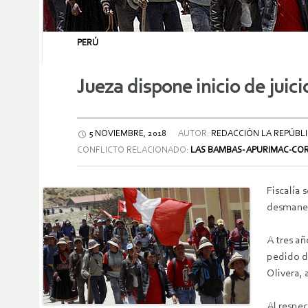
PERÚ
Jueza dispone inicio de jui
5 NOVIEMBRE, 2018
AUTOR:
REDACCIÓN LA REPÚBLI
CONFLICTO RELACIONADO:
LAS BAMBAS- APURIMAC-CO
Fiscalía 
desmanes 
A tres a
pedido de
Olivera, 
Al respec