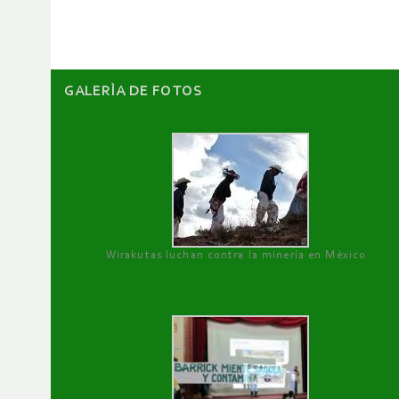
artículos
GALERÌA DE FOTOS
Wirakutas luchan contra la minería en México