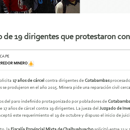
cio de 19 dirigentes que protestaron c
CA.PE
RREDOR MINERO
solicita
17 años de cárcel
contra dirigentes de
Cotabambas
procesados
se produjeron en el año 2015. Minera pide una reparación civil cerc
ños del paro indefinido protagonizado por pobladores de
Cotabamb
 17 años de cárcel contra 19 dirigentes. La jueza del
Juzgado de Inv
aceptó este requerimiento el 19 de octubre y dispuso el inicio de juici
to, la
Fiscalía Provincial Mixta de Chalhuahuacho
solicitó entre 11 y