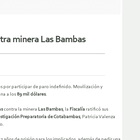
ontra minera Las Bambas
 por participar de paro indefinido. Movilización y
ana a los
89 mil dólares
.
as
contra la minera
Las Bambas
, la
Fiscalía
ratificó sus
estigación Preparatoria de Cotabambas
, Patricia Valenza
o.
 17 años de prisión para los implicados, además de pedir una