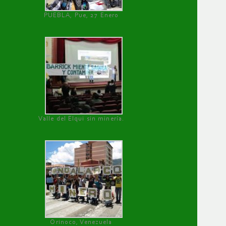
PUEBLA, Pue, 27 Enero
Valle del Elqui sin minería.
Orinoco, Venezuela