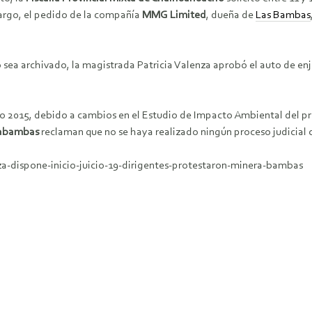
mbargo, el pedido de la compañía
MMG Limited
, dueña de
Las Bambas
so sea archivado, la magistrada Patricia Valenza aprobó el auto de en
año 2015, debido a cambios en el Estudio de Impacto Ambiental del 
abambas
reclaman que no se haya realizado ningún proceso judicial c
za-dispone-inicio-juicio-19-dirigentes-protestaron-minera-bambas