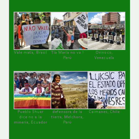
Vale mata, Brasil
Tía María no va !
Orinoco,
Perú
Venezuela
Pueblo Shuar
defensora de la
Caimanes, Chile
dice no a la
tierra, Melchora,
minería, Ecuador
Perú