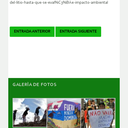
del-litio-hasta-que-se-eval%C3%BAe-impacto-ambiental
Navegador
ENTRADA ANTERIOR
ENTRADA SIGUIENTE
de
artículos
GALERÌA DE FOTOS