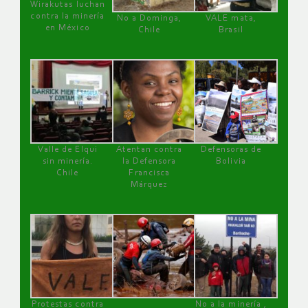
Wirakutas luchan
contra la minería
No a Dominga,
VALE mata,
en México
Chile
Brasil
Valle de Elqui
Atentan contra
Defensoras de
sin minería.
la Defensora
Bolivia
Chile
Francisca
Márquez
Protestas contra
No a la minería ,