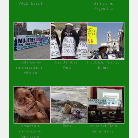
VALE, Brasil
Bariloche,
Argentina
Defensoras
Las Bambas,
PUEBLA, Pue, 27
amenazadas en
Perú
Enero
México
Amazonía
Perú
Valle del Elqui
defiende su
sin minería.
territorio