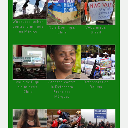
Wirakutas luchan
contra la minería
No a Dominga,
VALE mata,
en México
Chile
Brasil
Valle de Elqui
Atentan contra
Defensoras de
sin minería.
la Defensora
Bolivia
Chile
Francisca
Márquez