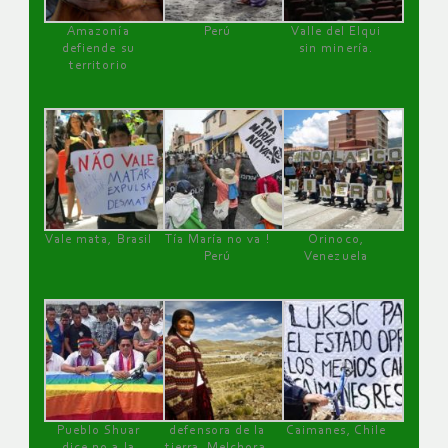
Amazonía
Perú
Valle del Elqui
defiende su
sin minería.
territorio
Vale mata, Brasil
Tía María no va !
Orinoco,
Perú
Venezuela
Pueblo Shuar
defensora de la
Caimanes, Chile
dice no a la
tierra, Melchora,