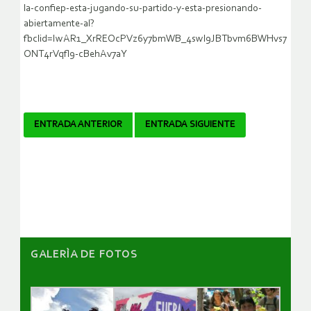
la-confiep-esta-jugando-su-partido-y-esta-presionando-
abiertamente-al?
fbclid=IwAR1_XrREOcPVz6y7bmWB_4swl9JBTbvm6BWHvs7
ONT4rVqfl9-cBehAv7aY
Navegador
ENTRADA ANTERIOR
ENTRADA SIGUIENTE
de
artículos
GALERÌA DE FOTOS