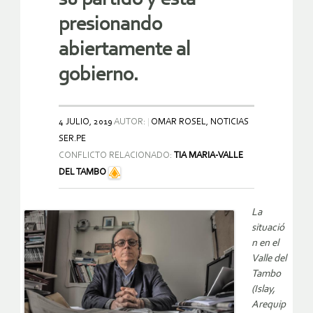
presionando
abiertamente al
gobierno.
4 JULIO, 2019
AUTOR:
OMAR ROSEL, NOTICIAS
SER.PE
CONFLICTO RELACIONADO:
TIA MARIA-VALLE
DEL TAMBO
La
situació
n en el
Valle del
Tambo
(Islay,
Arequip