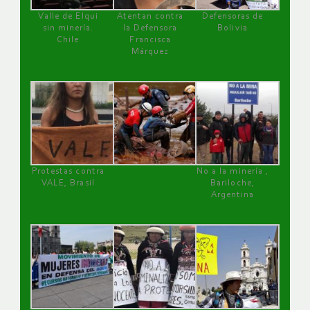
Valle de Elqui
Atentan contra
Defensoras de
sin minería.
la Defensora
Bolivia
Chile
Francisca
Márquez
Protestas contra
No a la minería ,
VALE, Brasil
Bariloche,
Argentina