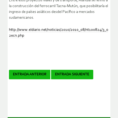
Entre esos proyectos viales y de transporte, Alandia se refirió a
la construcción del ferrocarril Tacna-Mutún, que posibilitaría el
ingreso de países asiáticos desdel Pacífico a mercados
sudamericanos.
http://www.eldiario.net/noticias/2010/2010_08/nt100824/3_0
2ecn.php
Navegador
ENTRADA ANTERIOR
ENTRADA SIGUIENTE
de
artículos