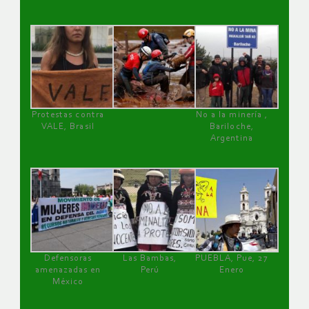
Protestas contra
No a la minería ,
VALE, Brasil
Bariloche,
Argentina
Defensoras
Las Bambas,
PUEBLA, Pue, 27
amenazadas en
Perú
Enero
México