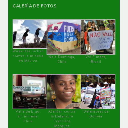
GALERÌA DE FOTOS
Wirakutas luchan
contra la minería
No a Dominga,
VALE mata,
en México
Chile
Brasil
Valle de Elqui
Atentan contra
Defensoras de
sin minería.
la Defensora
Bolivia
Chile
Francisca
Márquez