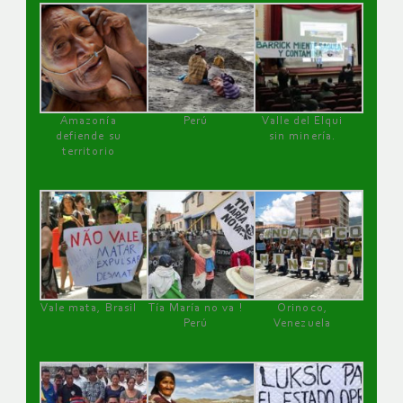
Amazonía
Perú
Valle del Elqui
defiende su
sin minería.
territorio
Vale mata, Brasil
Tía María no va !
Orinoco,
Perú
Venezuela