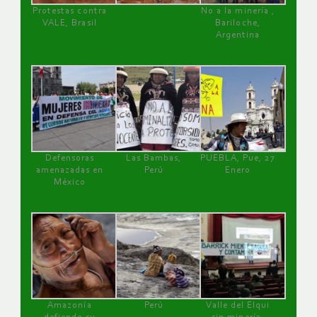
Protestas contra
No a la minería ,
VALE, Brasil
Bariloche,
Argentina
Defensoras
Las Bambas,
PUEBLA, Pue, 27
amenazadas en
Perú
Enero
México
Amazonía
Perú
Valle del Elqui