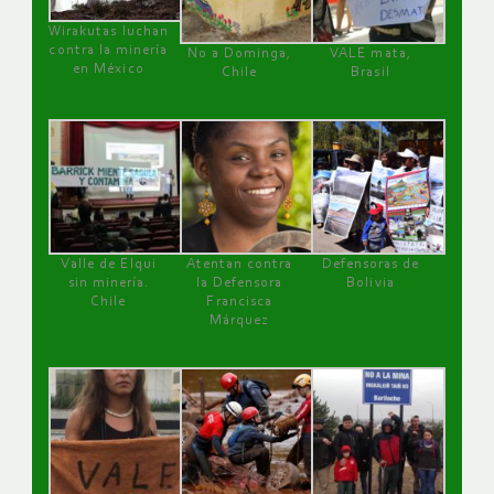
Wirakutas luchan
contra la minería
No a Dominga,
VALE mata,
en México
Chile
Brasil
Valle de Elqui
Atentan contra
Defensoras de
sin minería.
la Defensora
Bolivia
Chile
Francisca
Márquez