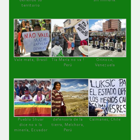
defiende su
sin minería.
territorio
Vale mata, Brasil
Tía María no va !
Orinoco,
Perú
Venezuela
Pueblo Shuar
defensora de la
Caimanes, Chile
dice no a la
tierra, Melchora,
minería, Ecuador
Perú