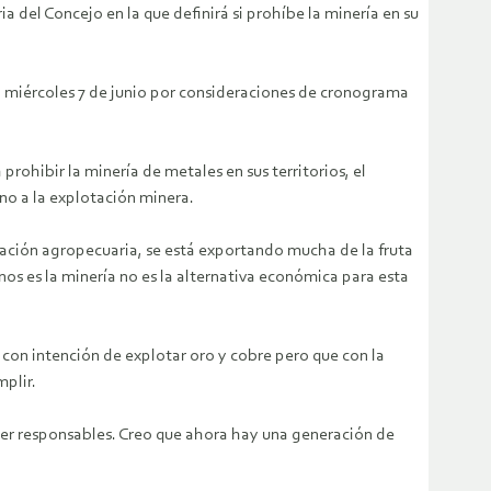
a del Concejo en la que definirá si prohíbe la minería en su
o miércoles 7 de junio por consideraciones de cronograma
ohibir la minería de metales en sus territorios, el
 no a la explotación minera.
cación agropecuaria, se está exportando mucha de la fruta
os es la minería no es la alternativa económica para esta
 con intención de explotar oro y cobre pero que con la
plir.
ser responsables. Creo que ahora hay una generación de