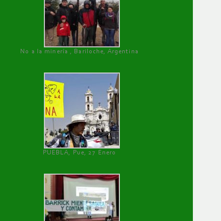
No a la minería , Bariloche, Argentina
PUEBLA, Pue, 27 Enero