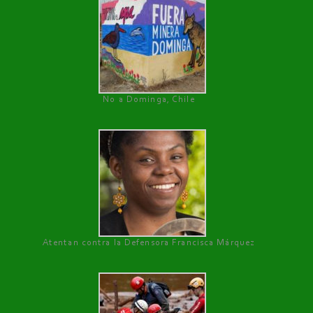
No a Dominga, Chile
Atentan contra la Defensora Francisca Márquez