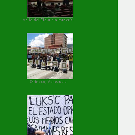
Valle del Elqui sin minería.
Orinoco, Venezuela