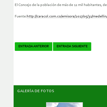
El Concejo de la población de más de 12 mil habitantes, de
Fuente:
http://caracol.com.co/emisora/2017/05/31/medelli
Navegador
ENTRADA ANTERIOR
ENTRADA SIGUIENTE
de
artículos
GALERÌA DE FOTOS