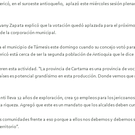
ericó, en el suroeste antioqueño, aplazó este miércoles sesión plenari
ovany Zapata explicó que la votación quedó aplazada para el próxim
 de la corporación municipal.
 el municipio de Támesis este domingo cuando su concejo votó para pr
ricó está cerca de ser la segunda población de Antioquia que le dice
ren esta actividad. “La provincia de Cartama es una provincia de vo
 países es potencial grandísimo en esta producción. Donde vemos que n
ti lleva 12 años de exploración, crea 50 empleos para los jericoanos
a riqueza. Agregó que este es un mandato que los alcaldes deben cum
las comunidades frente a eso porque a ellos nos debemos y debemos 
rritorio”.