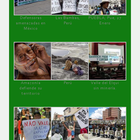
Defensoras
Las Bambas,
PUEBLA, Pue, 27
amenazadas en
Perú
Enero
México
Amazonía
Perú
Valle del Elqui
defiende su
sin minería.
territorio