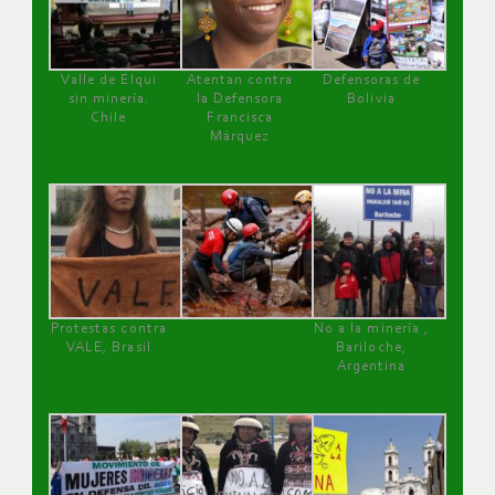
Valle de Elqui
Atentan contra
Defensoras de
sin minería.
la Defensora
Bolivia
Chile
Francisca
Márquez
Protestas contra
No a la minería ,
VALE, Brasil
Bariloche,
Argentina