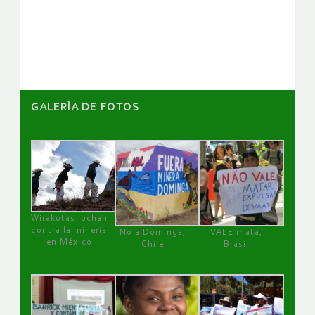
de
artículos
GALERÌA DE FOTOS
Wirakutas luchan
contra la minería
No a Dominga,
VALE mata,
en México
Chile
Brasil