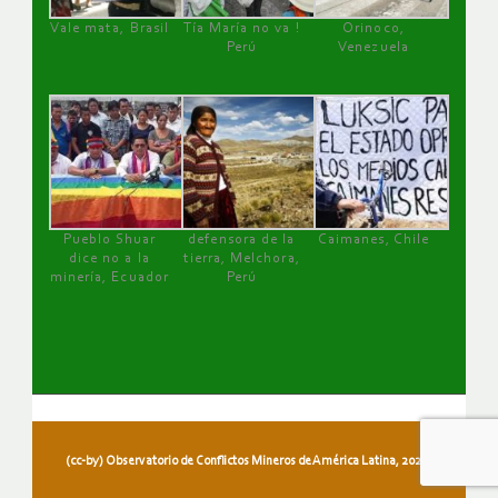
Vale mata, Brasil
Tía María no va !
Orinoco,
Perú
Venezuela
Pueblo Shuar
defensora de la
Caimanes, Chile
dice no a la
tierra, Melchora,
minería, Ecuador
Perú
(cc-by) Observatorio de Conflictos Mineros de América Latina, 2026