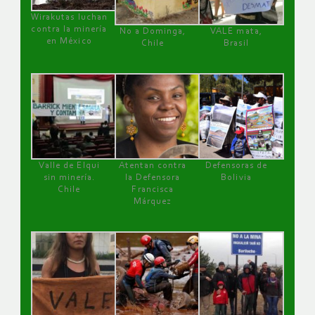
Wirakutas luchan
contra la minería
No a Dominga,
VALE mata,
en México
Chile
Brasil
Valle de Elqui
Atentan contra
Defensoras de
sin minería.
la Defensora
Bolivia
Chile
Francisca
Márquez