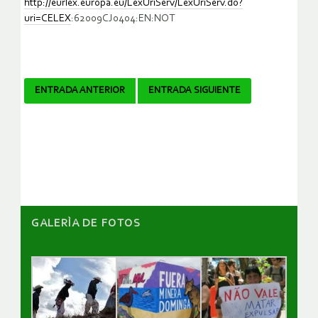
http://eurlex.europa.eu/LexUriServ/LexUriServ.do?
uri=CELEX
:62009CJ0404:EN:NOT
Navegador
ENTRADA ANTERIOR
ENTRADA SIGUIENTE
de
artículos
GALERÌA DE FOTOS