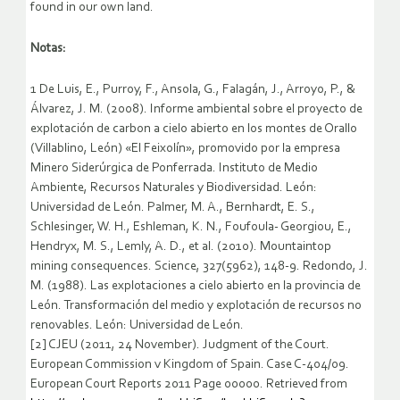
found in our own land.
Notas:
1 De Luis, E., Purroy, F., Ansola, G., Falagán, J., Arroyo, P., &
Álvarez, J. M. (2008). Informe ambiental sobre el proyecto de
explotación de carbon a cielo abierto en los montes de Orallo
(Villablino, León) «El Feixolín», promovido por la empresa
Minero Siderúrgica de Ponferrada. Instituto de Medio
Ambiente, Recursos Naturales y Biodiversidad. León:
Universidad de León. Palmer, M. A., Bernhardt, E. S.,
Schlesinger, W. H., Eshleman, K. N., Foufoula- Georgiou, E.,
Hendryx, M. S., Lemly, A. D., et al. (2010). Mountaintop
mining consequences. Science, 327(5962), 148-9. Redondo, J.
M. (1988). Las explotaciones a cielo abierto en la provincia de
León. Transformación del medio y explotación de recursos no
renovables. León: Universidad de León.
[2] CJEU (2011, 24 November). Judgment of the Court.
European Commission v Kingdom of Spain. Case C-404/09.
European Court Reports 2011 Page 00000. Retrieved from