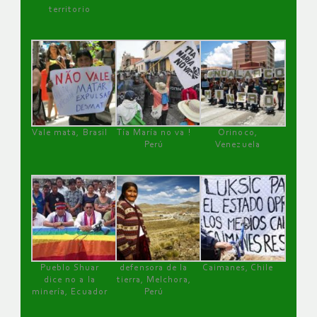
territorio
Vale mata, Brasil
Tía María no va !
Orinoco,
Perú
Venezuela
Pueblo Shuar
defensora de la
Caimanes, Chile
dice no a la
tierra, Melchora,
minería, Ecuador
Perú