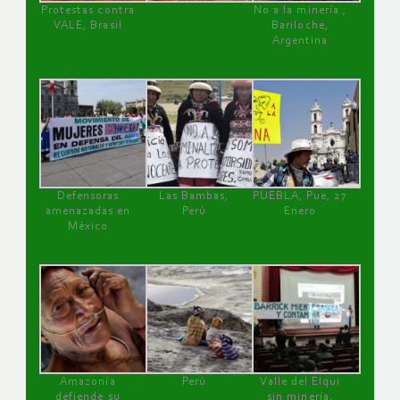
Protestas contra
No a la minería ,
VALE, Brasil
Bariloche,
Argentina
Defensoras
Las Bambas,
PUEBLA, Pue, 27
amenazadas en
Perú
Enero
México
Amazonía
Perú
Valle del Elqui
defiende su
sin minería.