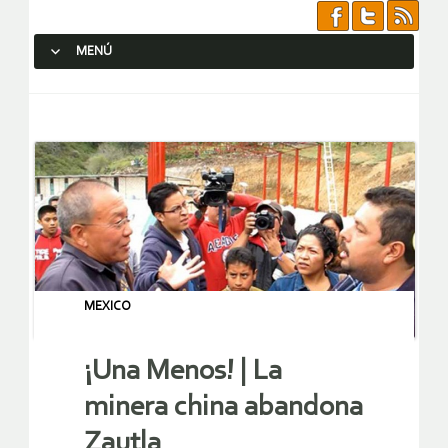
MENÚ
SALTAR AL CONTENIDO.
MEXICO
¡Una Menos! | La
minera china abandona
Zautla