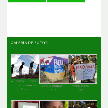
de
artículos
GALERÌA DE FOTOS
Wirakutas luchan
contra la minería
No a Dominga,
VALE mata,
en México
Chile
Brasil