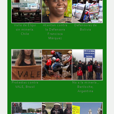
Valle de Elqui
Atentan contra
Defensoras de
sin minería.
la Defensora
Bolivia
Chile
Francisca
Márquez
Protestas contra
No a la minería ,
VALE, Brasil
Bariloche,
Argentina