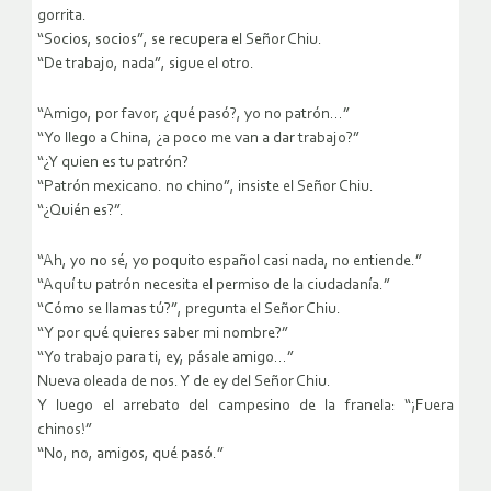
gorrita.
“Socios, socios”, se recupera el Señor Chiu.
“De trabajo, nada”, sigue el otro.
“Amigo, por favor, ¿qué pasó?, yo no patrón…”
“Yo llego a China, ¿a poco me van a dar trabajo?”
“¿Y quien es tu patrón?
“Patrón mexicano. no chino”, insiste el Señor Chiu.
“¿Quién es?”.
“Ah, yo no sé, yo poquito español casi nada, no entiende.”
“Aquí tu patrón necesita el permiso de la ciudadanía.”
“Cómo se llamas tú?”, pregunta el Señor Chiu.
“Y por qué quieres saber mi nombre?”
“Yo trabajo para ti, ey, pásale amigo…”
Nueva oleada de nos. Y de ey del Señor Chiu.
Y luego el arrebato del campesino de la franela: “¡Fuera
chinos!”
“No, no, amigos, qué pasó.”