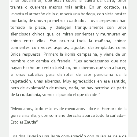
a las bocaminas, que están sobre la ladera del cerro, unos
treinta o cuarenta metros más arriba. En un costado, se
levanta el armazón de lo que será una bodega, con siete postes
por lado, de unos 150 metros cuadrados. Los campesinos han
tomado la plaza, y dialogan tranquilamente con unos
silenciosos chinos que los miran sonrientes y murmuran en
chino entre ellos. Eso ocurrirá toda la mañana, chinos
sonrientes con voces ásperas, agudas, destempladas como
única respuesta. Primero la ironía campesina, y viene de un
hombre con camisa de franela: “Les agradecemos que nos
hayan hecho un centro turístico, no sabemos qué van a hacer,
si unas cabañas para disfrutar de este panorama de la
vegetación, unas albercas. Muy agradecidos en ese sentido,
pero de explotación de minas, nada, no hay permiso de parte
de la ciudadanía, somos el pueblo el que decide.”
“Mexicanos, todo esto es de mexicanos –dice el hombre de la
gorra amarilla, y con su mano derecha abarca todo la cañada–.
Esto es Zautla”
Los dos llevarán una larga conversación con quien se deje de