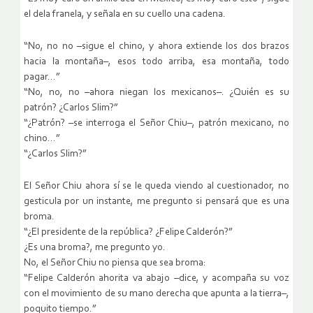
el dela franela, y señala en su cuello una cadena.
“No, no no –sigue el chino, y ahora extiende los dos brazos
hacia la montaña–, esos todo arriba, esa montaña, todo
pagar…”
“No, no, no –ahora niegan los mexicanos–. ¿Quién es su
patrón? ¿Carlos Slim?”
“¿Patrón? –se interroga el Señor Chiu–, patrón mexicano, no
chino…”
“¿Carlos Slim?”
El Señor Chiu ahora sí se le queda viendo al cuestionador, no
gesticula por un instante, me pregunto si pensará que es una
broma.
“¿El presidente de la república? ¿Felipe Calderón?”
¿Es una broma?, me pregunto yo.
No, el Señor Chiu no piensa que sea broma:
“Felipe Calderón ahorita va abajo –dice, y acompaña su voz
con el movimiento de su mano derecha que apunta a la tierra–,
poquito tiempo.”