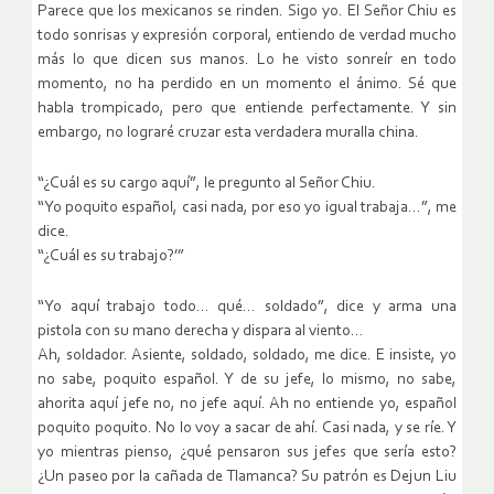
Parece que los mexicanos se rinden. Sigo yo. El Señor Chiu es
todo sonrisas y expresión corporal, entiendo de verdad mucho
más lo que dicen sus manos. Lo he visto sonreír en todo
momento, no ha perdido en un momento el ánimo. Sé que
habla trompicado, pero que entiende perfectamente. Y sin
embargo, no lograré cruzar esta verdadera muralla china.
“¿Cuál es su cargo aquí”, le pregunto al Señor Chiu.
“Yo poquito español, casi nada, por eso yo igual trabaja…”, me
dice.
“¿Cuál es su trabajo?’”
“Yo aquí trabajo todo… qué… soldado”, dice y arma una
pistola con su mano derecha y dispara al viento…
Ah, soldador. Asiente, soldado, soldado, me dice. E insiste, yo
no sabe, poquito español. Y de su jefe, lo mismo, no sabe,
ahorita aquí jefe no, no jefe aquí. Ah no entiende yo, español
poquito poquito. No lo voy a sacar de ahí. Casi nada, y se ríe. Y
yo mientras pienso, ¿qué pensaron sus jefes que sería esto?
¿Un paseo por la cañada de Tlamanca? Su patrón es Dejun Liu