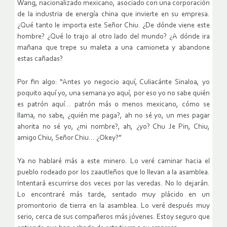
Wang, nacionalizado mexicano, asociado con una corporación
de la industria de energía china que invierte en su empresa.
¿Qué tanto le importa este Señor Chiu. ¿De dónde viene este
hombre? ¿Qué lo trajo al otro lado del mundo? ¿A dónde ira
mañana que trepe su maleta a una camioneta y abandone
estas cañadas?
Por fin algo: “Antes yo negocio aquí, Culiacánte Sinaloa, yo
poquito aquí yo, una semana yo aquí, por eso yo no sabe quién
es patrón aquí… patrón más o menos mexicano, cómo se
llama, no sabe, ¿quién me paga?, ah no sé yo, un mes pagar
ahorita no sé yo, ¿mi nombre?, ah, ¿yo? Chu Je Pin, Chiu,
amigo Chiu, Señor Chiu… ¿Okey?”
Ya no hablaré más a este minero. Lo veré caminar hacia el
pueblo rodeado por los zaautleños que lo llevan a la asamblea.
Intentará escurrirse dos veces por las veredas. No lo dejarán.
Lo encontraré más tarde, sentado muy plácido en un
promontorio de tierra en la asamblea. Lo veré después muy
serio, cerca de sus compañeros más jóvenes. Estoy seguro que