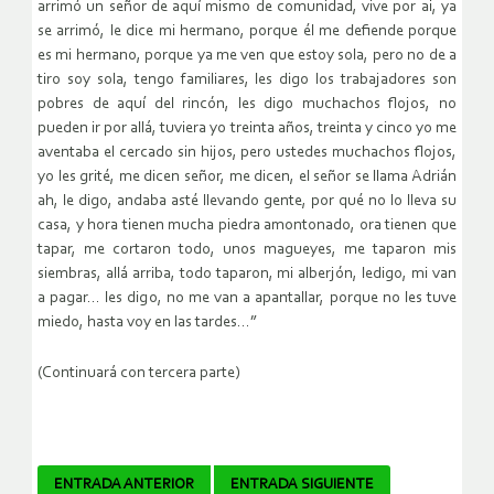
arrimó un señor de aquí mismo de comunidad, vive por ai, ya
se arrimó, le dice mi hermano, porque él me defiende porque
es mi hermano, porque ya me ven que estoy sola, pero no de a
tiro soy sola, tengo familiares, les digo los trabajadores son
pobres de aquí del rincón, les digo muchachos flojos, no
pueden ir por allá, tuviera yo treinta años, treinta y cinco yo me
aventaba el cercado sin hijos, pero ustedes muchachos flojos,
yo les grité, me dicen señor, me dicen, el señor se llama Adrián
ah, le digo, andaba asté llevando gente, por qué no lo lleva su
casa, y hora tienen mucha piedra amontonado, ora tienen que
tapar, me cortaron todo, unos magueyes, me taparon mis
siembras, allá arriba, todo taparon, mi alberjón, ledigo, mi van
a pagar… les digo, no me van a apantallar, porque no les tuve
miedo, hasta voy en las tardes…”
(Continuará con tercera parte)
Navegador
ENTRADA ANTERIOR
ENTRADA SIGUIENTE