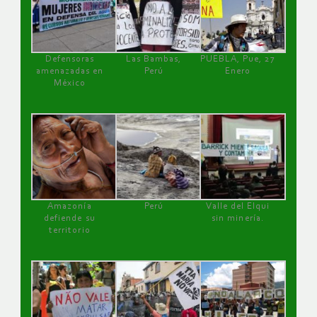
Defensoras
Las Bambas,
PUEBLA, Pue, 27
amenazadas en
Perú
Enero
México
Amazonía
Perú
Valle del Elqui
defiende su
sin minería.
territorio