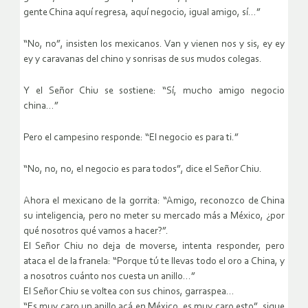
gente China aquí regresa, aquí negocio, igual amigo, sí…”
“No, no”, insisten los mexicanos. Van y vienen nos y sis, ey ey
ey y caravanas del chino y sonrisas de sus mudos colegas.
Y el Señor Chiu se sostiene: “Sí, mucho amigo negocio
china…”
Pero el campesino responde: “El negocio es para ti.”
“No, no, no, el negocio es para todos”, dice el Señor Chiu.
Ahora el mexicano de la gorrita: “Amigo, reconozco de China
su inteligencia, pero no meter su mercado más a México, ¿por
qué nosotros qué vamos a hacer?”.
El Señor Chiu no deja de moverse, intenta responder, pero
ataca el de la franela: “Porque tú te llevas todo el oro a China, y
a nosotros cuánto nos cuesta un anillo…”
El Señor Chiu se voltea con sus chinos, garraspea…
“Es muy caro un anillo acá en México, es muy caro esto”, sigue