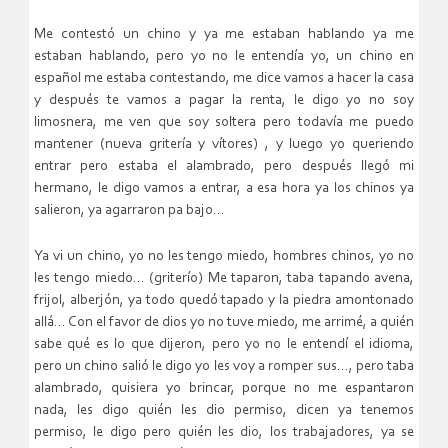
Me contestó un chino y ya me estaban hablando ya me
estaban hablando, pero yo no le entendía yo, un chino en
español me estaba contestando, me dice vamos a hacer la casa
y después te vamos a pagar la renta, le digo yo no soy
limosnera, me ven que soy soltera pero todavía me puedo
mantener (nueva gritería y vítores) , y luego yo queriendo
entrar pero estaba el alambrado, pero después llegó mi
hermano, le digo vamos a entrar, a esa hora ya los chinos ya
salieron, ya agarraron pa bajo…
Ya vi un chino, yo no les tengo miedo, hombres chinos, yo no
les tengo miedo… (griterío) Me taparon, taba tapando avena,
frijol, alberjón, ya todo quedó tapado y la piedra amontonado
allá… Con el favor de dios yo no tuve miedo, me arrimé, a quién
sabe qué es lo que dijeron, pero yo no le entendí el idioma,
pero un chino salió le digo yo les voy a romper sus…, pero taba
alambrado, quisiera yo brincar, porque no me espantaron
nada, les digo quién les dio permiso, dicen ya tenemos
permiso, le digo pero quién les dio, los trabajadores, ya se