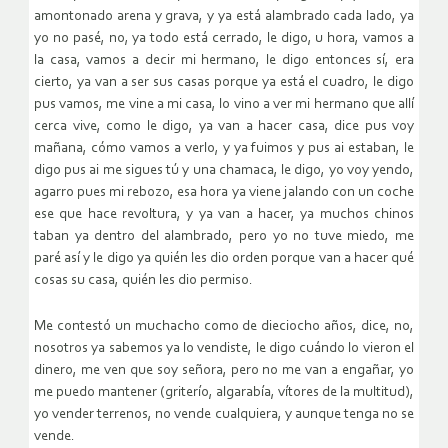
amontonado arena y grava, y ya está alambrado cada lado, ya
yo no pasé, no, ya todo está cerrado, le digo, u hora, vamos a
la casa, vamos a decir mi hermano, le digo entonces sí, era
cierto, ya van a ser sus casas porque ya está el cuadro, le digo
pus vamos, me vine a mi casa, lo vino a ver mi hermano que allí
cerca vive, como le digo, ya van a hacer casa, dice pus voy
mañana, cómo vamos a verlo, y ya fuimos y pus ai estaban, le
digo pus ai me sigues tú y una chamaca, le digo, yo voy yendo,
agarro pues mi rebozo, esa hora ya viene jalando con un coche
ese que hace revoltura, y ya van a hacer, ya muchos chinos
taban ya dentro del alambrado, pero yo no tuve miedo, me
paré así y le digo ya quién les dio orden porque van a hacer qué
cosas su casa, quién les dio permiso.
Me contestó un muchacho como de dieciocho años, dice, no,
nosotros ya sabemos ya lo vendiste, le digo cuándo lo vieron el
dinero, me ven que soy señora, pero no me van a engañar, yo
me puedo mantener (griterío, algarabía, vítores de la multitud),
yo vender terrenos, no vende cualquiera, y aunque tenga no se
vende.