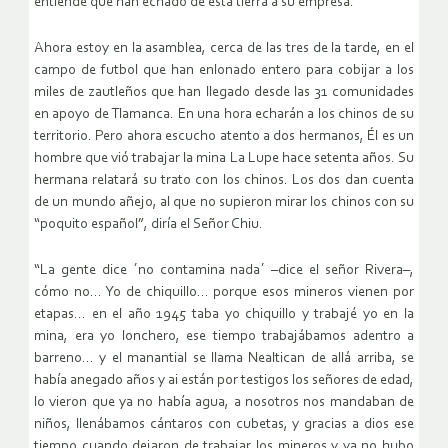
entiende que han echado de esta tierra a su empresa.
Ahora estoy en la asamblea, cerca de las tres de la tarde, en el
campo de futbol que han enlonado entero para cobijar a los
miles de zautleños que han llegado desde las 31 comunidades
en apoyo de Tlamanca. En una hora echarán a los chinos de su
territorio. Pero ahora escucho atento a dos hermanos, Él es un
hombre que vió trabajar la mina La Lupe hace setenta años. Su
hermana relatará su trato con los chinos. Los dos dan cuenta
de un mundo añejo, al que no supieron mirar los chinos con su
“poquito español”, diría el Señor Chiu.
“La gente dice ´no contamina nada´ –dice el señor Rivera–,
cómo no… Yo de chiquillo… porque esos mineros vienen por
etapas… en el año 1945 taba yo chiquillo y trabajé yo en la
mina, era yo lonchero, ese tiempo trabajábamos adentro a
barreno… y el manantial se llama Nealtican de allá arriba, se
había anegado años y ai están por testigos los señores de edad,
lo vieron que ya no había agua, a nosotros nos mandaban de
niños, llenábamos cántaros con cubetas, y gracias a dios ese
tiempo cuando dejaron de trabajar los mineros y ya no hubo