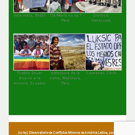
Vale mata, Brasil
Tía María no va !
Orinoco,
Perú
Venezuela
Pueblo Shuar
defensora de la
Caimanes, Chile
dice no a la
tierra, Melchora,
minería, Ecuador
Perú
(cc-by) Observatorio de Conflictos Mineros de América Latina, 2026