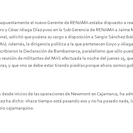
e supuestamente el nuevo Gerente de RENAMA estaba dispuesto a real
ero y César Aliaga Díaz puso en la Sub Gerencia de RENAMA a Jaime 
nal, solicitó que pusiera su cargo a disposición a Sergio Sánchez I
. Además, la dirigencia política a la que pertenecen Goyo y Aliaga
uscribieron la Declaración de Bambamarca, paralelismo que sólo pued
 reunión de militantes del MAS efectuada la noche del jueves 15, q
neras, y que «no se debe estar tirando piedras porque ahora somos go
ha desde inicios de las operaciones de Newmont en Cajamarca, ha a
tez ha dicho: «hace tiempo está pasando eso y no ha pasado nada, la
rio cajamarquino.