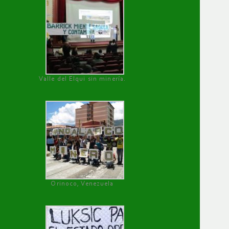
Valle del Elqui sin minería.
Orinoco, Venezuela