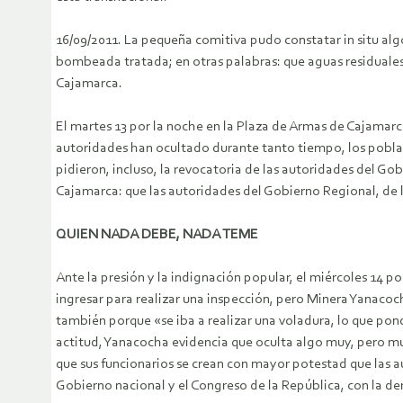
16/09/2011. La pequeña comitiva pudo constatar in situ a
bombeada tratada; en otras palabras: que aguas residuales 
Cajamarca.
El martes 13 por la noche en la Plaza de Armas de Cajamarca
autoridades han ocultado durante tanto tiempo, los pobla
pidieron, incluso, la revocatoria de las autoridades del Go
Cajamarca: que las autoridades del Gobierno Regional, de l
QUIEN NADA DEBE, NADA TEME
Ante la presión y la indignación popular, el miércoles 1
ingresar para realizar una inspección, pero Minera Yanaco
también porque «se iba a realizar una voladura, lo que pondr
actitud, Yanacocha evidencia que oculta algo muy, pero mu
que sus funcionarios se crean con mayor potestad que las a
Gobierno nacional y el Congreso de la República, con la der