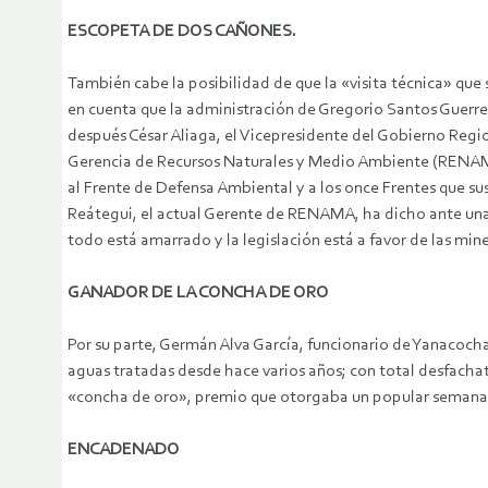
ESCOPETA DE DOS CAÑONES.
También cabe la posibilidad de que la «visita técnica» qu
en cuenta que la administración de Gregorio Santos Guerr
después César Aliaga, el Vicepresidente del Gobierno Regio
Gerencia de Recursos Naturales y Medio Ambiente (RENAMA)
al Frente de Defensa Ambiental y a los once Frentes que s
Reátegui, el actual Gerente de RENAMA, ha dicho ante una
todo está amarrado y la legislación está a favor de las mi
GANADOR DE LA CONCHA DE ORO
Por su parte, Germán Alva García, funcionario de Yanacoc
aguas tratadas desde hace varios años; con total desfacha
«concha de oro», premio que otorgaba un popular semana
ENCADENADO