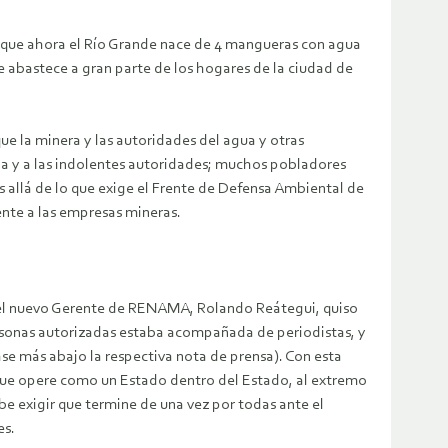
: que ahora el Río Grande nace de 4 mangueras con agua
e abastece a gran parte de los hogares de la ciudad de
ue la minera y las autoridades del agua y otras
a y a las indolentes autoridades; muchos pobladores
s allá de lo que exige el Frente de Defensa Ambiental de
ente a las empresas mineras.
r el nuevo Gerente de RENAMA, Rolando Reátegui, quiso
ersonas autorizadas estaba acompañada de periodistas, y
éase más abajo la respectiva nota de prensa). Con esta
 que opere como un Estado dentro del Estado, al extremo
be exigir que termine de una vez por todas ante el
es.