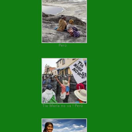
Perú
Tía María no va ! Perú