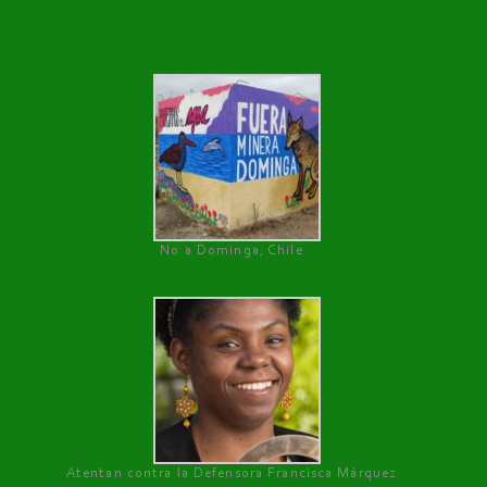
No a Dominga, Chile
Atentan contra la Defensora Francisca Márquez