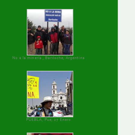
No a la minería , Bariloche, Argentina
PUEBLA, Pue, 27 Enero