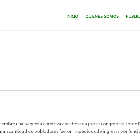
SALTAR AL CONTENIDO.
INICIO
QUIENES SOMOS
PUBLI
embre una pequeña comitiva encabezada por el congresista Jorge Rim
an cantidad de pobladores fueron impedidos de ingresar por funciona