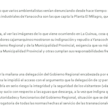
lgo que varios ambientalistas venían denunciando desde hace tiempo
industriales de Yanacocha son las que capta la Planta El Milagro, qu
, al ver las imágenes de lo que viene ocurriendo en La Quinua, cosa q
dores cajamarquinos mostraron su indignación y repudio a Yanacoch
bierno Regional y de la Municipalidad Provincial, exigencia que va má
a Municipalidad Provincial y otras cumplan sus responsabilidades fr
4 por la mañana una delegación del Gobierno Regional encabezada po
cha le impidió el acceso con el argumento que la delegación de 17 p
ía en serio riesgo la integridad y la seguridad de los visitantes» (v
y sucio con respecto a las aguas que descarga, a la vez que indigna
utoridades y funcionarios del Gobierno Regional, situación que se de
ogatoria de todas las normas hechas al servicio de las transnacional