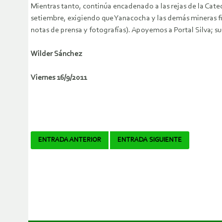
Mientras tanto, continúa encadenado a las rejas de la Cate
setiembre, exigiendo que Yanacocha y las demás mineras fi
notas de prensa y fotografías). Apoyemos a Portal Silva; su
Wilder Sánchez
Viernes 16/9/2011
Navegador
ENTRADA ANTERIOR
ENTRADA SIGUIENTE
de
artículos