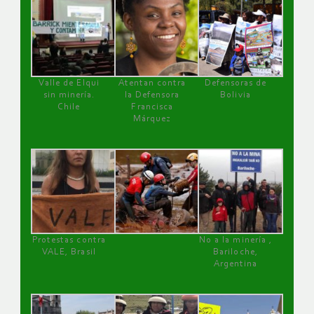
Valle de Elqui
Atentan contra
Defensoras de
sin minería.
la Defensora
Bolivia
Chile
Francisca
Márquez
Protestas contra
No a la minería ,
VALE, Brasil
Bariloche,
Argentina