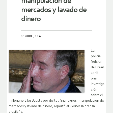
manipulación de
mercados y lavado de
dinero
21 ABRIL, 2014
La
policía
federal
de Brasil
abrió
una
investiga
ción
sobre el
millonario Eike Batista por delitos financieros, manipulación de
mercados y lavado de dinero, reportó el viernes la prensa
brasileña.