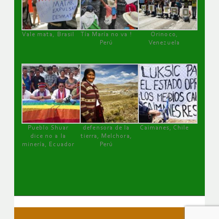
Vale mata, Brasil
Tía María no va !
Orinoco,
Perú
Venezuela
Pueblo Shuar
defensora de la
Caimanes, Chile
dice no a la
tierra, Melchora,
minería, Ecuador
Perú