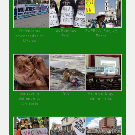
Defensoras
Las Bambas,
PUEBLA, Pue, 27
amenazadas en
Perú
Enero
México
Amazonía
Perú
Valle del Elqui
defiende su
sin minería.
territorio