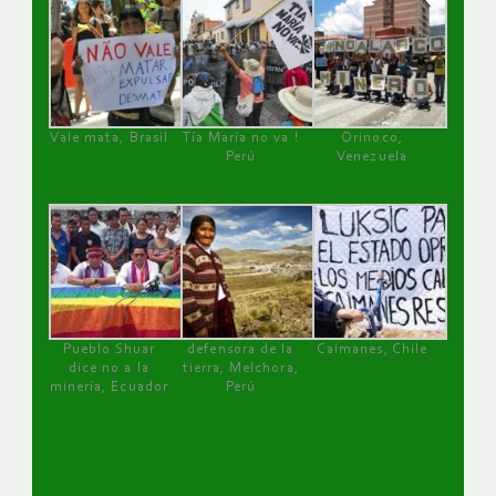
Vale mata, Brasil
Tía María no va !
Orinoco,
Perú
Venezuela
Pueblo Shuar
defensora de la
Caimanes, Chile
dice no a la
tierra, Melchora,
minería, Ecuador
Perú