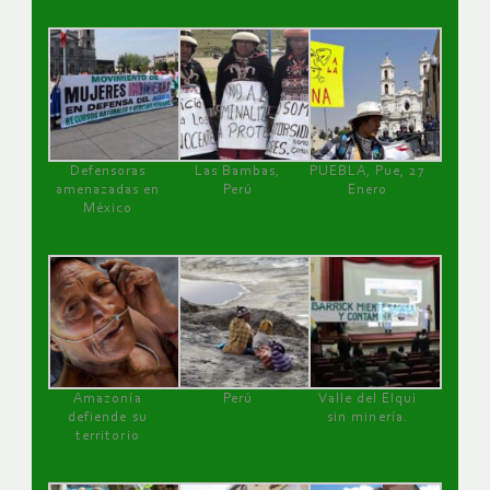
Defensoras
Las Bambas,
PUEBLA, Pue, 27
amenazadas en
Perú
Enero
México
Amazonía
Perú
Valle del Elqui
defiende su
sin minería.
territorio