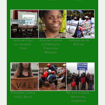
Valle de Elqui
Atentan contra
Defensoras de
sin minería.
la Defensora
Bolivia
Chile
Francisca
Márquez
Protestas contra
No a la minería ,
VALE, Brasil
Bariloche,
Argentina