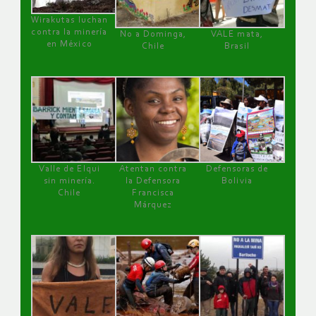
Wirakutas luchan
contra la minería
No a Dominga,
VALE mata,
en México
Chile
Brasil
Valle de Elqui
Atentan contra
Defensoras de
sin minería.
la Defensora
Bolivia
Chile
Francisca
Márquez