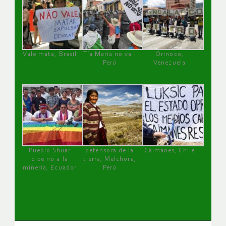
Vale mata, Brasil
Tía María no va !
Orinoco,
Perú
Venezuela
Pueblo Shuar
defensora de la
Caimanes, Chile
dice no a la
tierra, Melchora,
minería, Ecuador
Perú