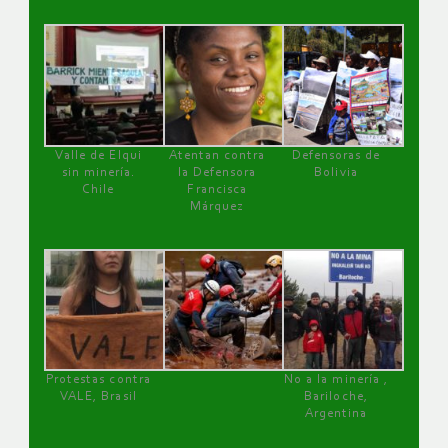
Valle de Elqui
Atentan contra
Defensoras de
sin minería.
la Defensora
Bolivia
Chile
Francisca
Márquez
Protestas contra
No a la minería ,
VALE, Brasil
Bariloche,
Argentina