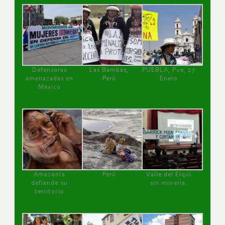
Defensoras
Las Bambas,
PUEBLA, Pue, 27
amenazadas en
Perú
Enero
México
Amazonía
Perú
Valle del Elqui
defiende su
sin minería.
territorio