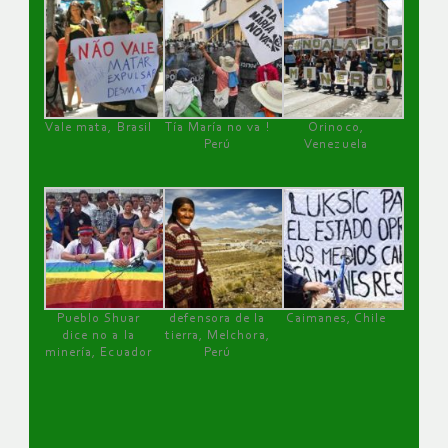
Vale mata, Brasil
Tía María no va !
Orinoco,
Perú
Venezuela
Pueblo Shuar
defensora de la
Caimanes, Chile
dice no a la
tierra, Melchora,
minería, Ecuador
Perú