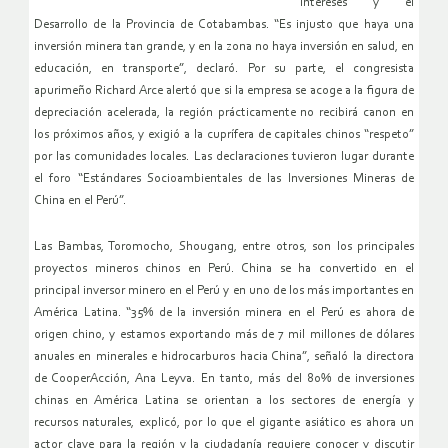
Intereses y el
Desarrollo de la Provincia de Cotabambas. “Es injusto que haya una
inversión minera tan grande, y en la zona no haya inversión en salud, en
educación, en transporte”, declaró. Por su parte, el congresista
apurimeño Richard Arce alertó que si la empresa se acoge a la figura de
depreciación acelerada, la región prácticamente no recibirá canon en
los próximos años, y exigió a la cuprífera de capitales chinos “respeto”
por las comunidades locales. Las declaraciones tuvieron lugar durante
el foro “Estándares Socioambientales de las Inversiones Mineras de
China en el Perú”.
Las Bambas, Toromocho, Shougang, entre otros, son los principales
proyectos mineros chinos en Perú. China se ha convertido en el
principal inversor minero en el Perú y en uno de los más importantes en
América Latina. “35% de la inversión minera en el Perú es ahora de
origen chino, y estamos exportando más de 7 mil millones de dólares
anuales en minerales e hidrocarburos hacia China”, señaló la directora
de CooperAcción, Ana Leyva. En tanto, más del 80% de inversiones
chinas en América Latina se orientan a los sectores de energía y
recursos naturales, explicó, por lo que el gigante asiático es ahora un
actor clave para la región y la ciudadanía requiere conocer y discutir