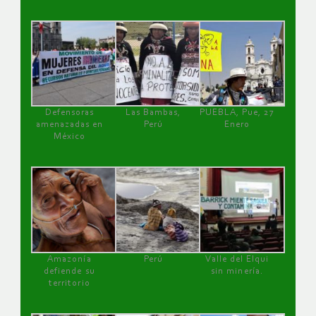
Defensoras
Las Bambas,
PUEBLA, Pue, 27
amenazadas en
Perú
Enero
México
Amazonía
Perú
Valle del Elqui
defiende su
sin minería.
territorio