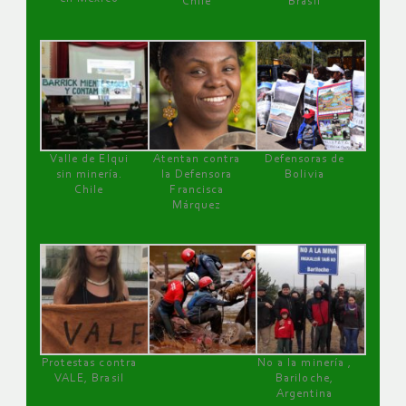
Chile
Brasil
Valle de Elqui
Atentan contra
Defensoras de
sin minería.
la Defensora
Bolivia
Chile
Francisca
Márquez
Protestas contra
No a la minería ,
VALE, Brasil
Bariloche,
Argentina