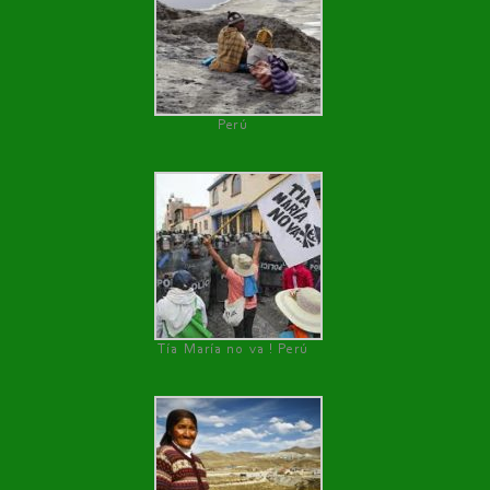
Perú
Tía María no va ! Perú