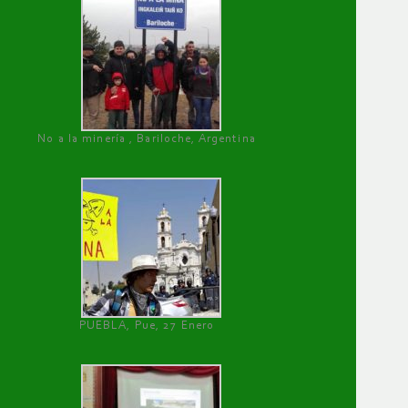
No a la minería , Bariloche, Argentina
PUEBLA, Pue, 27 Enero