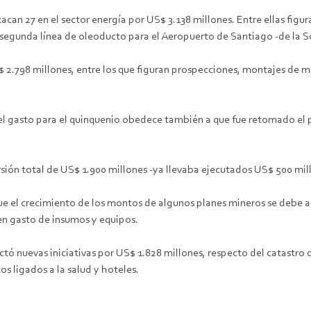
acan 27 en el sector energía por US$ 3.138 millones. Entre ellas figur
a segunda línea de oleoducto para el Aeropuerto de Santiago -de la 
 2.798 millones, entre los que figuran prospecciones, montajes de m
el gasto para el quinquenio obedece también a que fue retomado el 
sión total de US$ 1.900 millones -ya llevaba ejecutados US$ 500 mil
que el crecimiento de los montos de algunos planes mineros se debe 
en gasto de insumos y equipos.
ctó nuevas iniciativas por US$ 1.828 millones, respecto del catastro d
os ligados a la salud y hoteles.