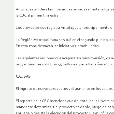
Antofagasta lidera las inversiones privadas a materializars
la CBC al primer trimestre.
Los proyectos que registra Antofagasta -principalmente dis
La Región Metropolitana se situó en el segundo puesto, c
En esta zona destacan las iniciativas inmobiliarias.
Las siguientes regiones que acapararán más inversión, de a
proyectándose solo US$ 55 millones que le llegarían al 201
CAUSAS
El ingreso de nuevos proyectos y el aumento en los costos f
El reporte de la CBC menciona que del total de las inversio
mandante determina si el proyecto es viable, luego de haber 
aprueba o desiste la ejecución del proyecto», explicó la co