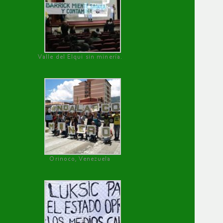
Valle del Elqui sin minería.
Orinoco, Venezuela