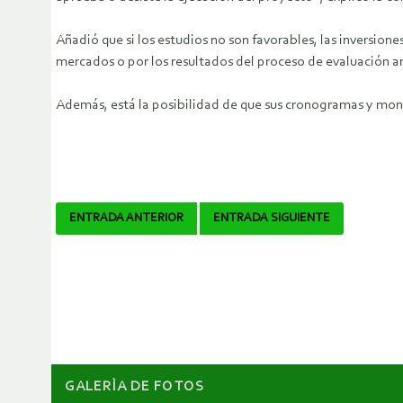
Añadió que si los estudios no son favorables, las inversio
mercados o por los resultados del proceso de evaluación a
Además, está la posibilidad de que sus cronogramas y mont
Navegador
ENTRADA ANTERIOR
ENTRADA SIGUIENTE
de
artículos
GALERÌA DE FOTOS