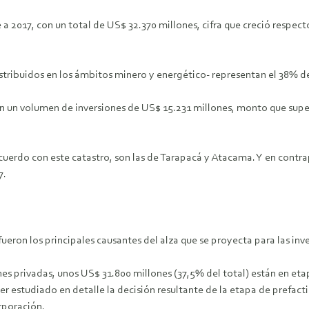
e a 2017, con un total de US$ 32.370 millones, cifra que creció respe
tribuidos en los ámbitos minero y energético- representan el 38% de
on un volumen de inversiones de US$ 15.231 millones, monto que sup
cuerdo con este catastro, son las de Tarapacá y Atacama. Y en contra
7.
ueron los principales causantes del alza que se proyecta para las inv
nes privadas, unos US$ 31.800 millones (37,5% del total) están en eta
estudiado en detalle la decisión resultante de la etapa de prefactibil
rporación.