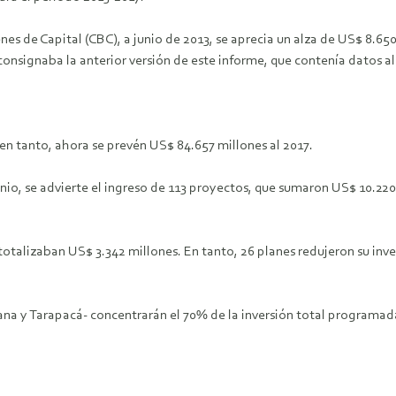
es de Capital (CBC), a junio de 2013, se aprecia un alza de US$ 8.650
consignaba la anterior versión de este informe, que contenía datos al
 en tanto, ahora se prevén US$ 84.657 millones al 2017.
, se advierte el ingreso de 113 proyectos, que sumaron US$ 10.220 
que totalizaban US$ 3.342 millones. En tanto, 26 planes redujeron su i
na y Tarapacá- concentrarán el 70% de la inversión total programada,