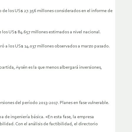
cto de los US$ 27.356 millones considerados en el informe de
 los US$ 84.657 millones estimados a nivel nacional.
eró a los US$ 14.037 millones observados a marzo pasado.
partida, Aysén es la que menos albergará inversiones,
ersiones del período 2013-2017. Planes en fase vulnerable.
pa de ingeniería básica. «En esta fase, la empresa
idad. Con el análisis de factibilidad, el directorio