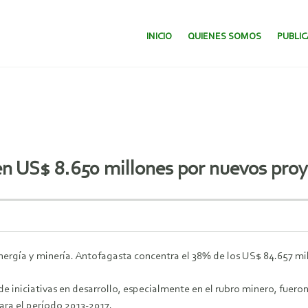
SALTAR AL CONTENIDO.
INICIO
QUIENES SOMOS
PUBLI
 en US$ 8.650 millones por nuevos proy
 energía y minería. Antofagasta concentra el 38% de los US$ 84.657 mi
e iniciativas en desarrollo, especialmente en el rubro minero, fueron
para el período 2013-2017.