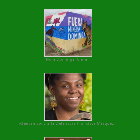
No a Dominga, Chile
Atentan contra la Defensora Francisca Márquez