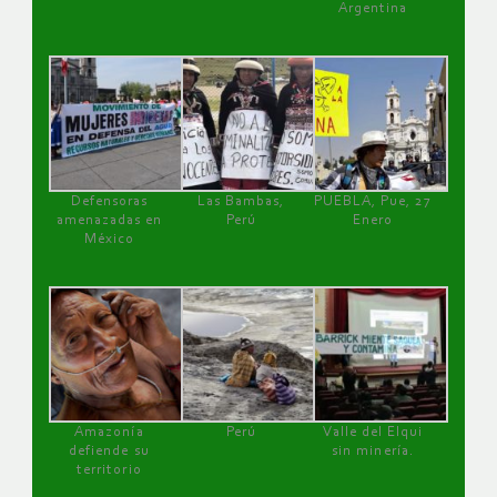
Argentina
Defensoras
Las Bambas,
PUEBLA, Pue, 27
amenazadas en
Perú
Enero
México
Amazonía
Perú
Valle del Elqui
defiende su
sin minería.
territorio