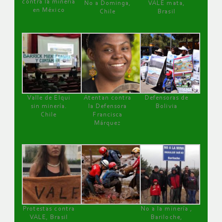
contra la minería
No a Dominga,
VALE mata,
en México
Chile
Brasil
Valle de Elqui
Atentan contra
Defensoras de
sin minería.
la Defensora
Bolivia
Chile
Francisca
Márquez
Protestas contra
No a la minería ,
VALE, Brasil
Bariloche,