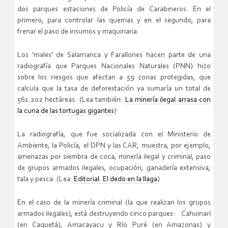
dos parques estaciones de Policía de Carabineros. En el
primero, para controlar las quemas y en el segundo, para
frenar el paso de insumos y maquinaria.
Los ‘males’ de Salamanca y Farallones hacen parte de una
radiografía que Parques Nacionales Naturales (PNN) hizo
sobre los riesgos que afectan a 59 zonas protegidas, que
calcula que la tasa de deforestación ya sumaría un total de
561.202 hectáreas. (Lea también:
La minería ilegal arrasa con
la cuna de las tortugas gigantes
)
La radiografía, que fue socializada con el Ministerio de
Ambiente, la Policía, el DPN y las CAR, muestra, por ejemplo,
amenazas por siembra de coca, minería ilegal y criminal, paso
de grupos armados ilegales, ocupación, ganadería extensiva,
tala y pesca. (Lea:
Editorial: El dedo en la llaga
)
En el caso de la minería criminal (la que realizan los grupos
armados ilegales), está destruyendo cinco parques: Cahuinarí
(en Caquetá), Amacayacu y Río Puré (en Amazonas) y