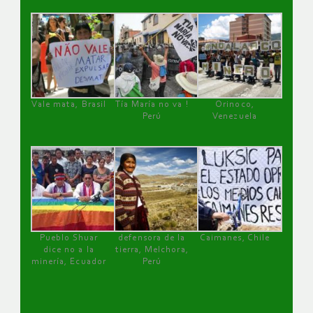
Vale mata, Brasil
Tía María no va !
Orinoco,
Perú
Venezuela
Pueblo Shuar
defensora de la
Caimanes, Chile
dice no a la
tierra, Melchora,
minería, Ecuador
Perú