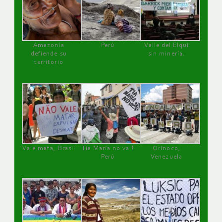
Amazonía
Perú
Valle del Elqui
defiende su
sin minería.
territorio
Vale mata, Brasil
Tía María no va !
Orinoco,
Perú
Venezuela