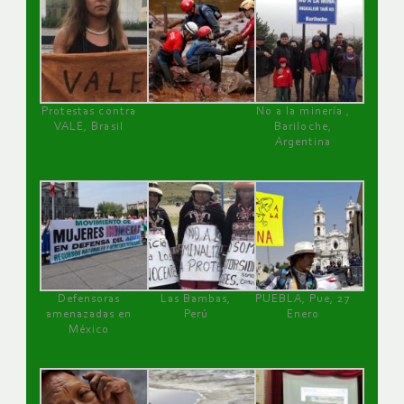
Protestas contra
No a la minería ,
VALE, Brasil
Bariloche,
Argentina
Defensoras
Las Bambas,
PUEBLA, Pue, 27
amenazadas en
Perú
Enero
México