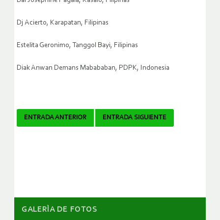
Bai Josephine Pagala, Kasalo, Filipinas
Dj Acierto, Karapatan, Filipinas
Estelita Geronimo, Tanggol Bayi, Filipinas
Diak Anwan Demans Mabababan, PDPK, Indonesia
Navegador
ENTRADA ANTERIOR
ENTRADA SIGUIENTE
de
artículos
GALERÌA DE FOTOS