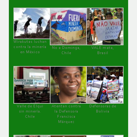
Wirakutas luchan
contra la minería
No a Dominga,
VALE mata,
en México
Chile
Brasil
Valle de Elqui
Atentan contra
Defensoras de
sin minería.
la Defensora
Bolivia
Chile
Francisca
Márquez