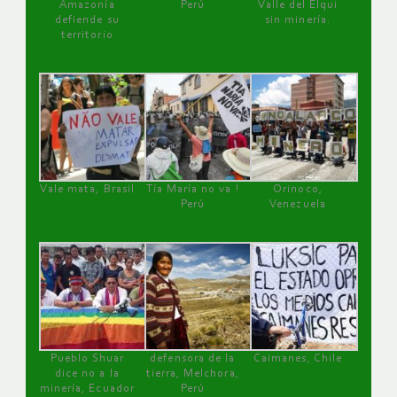
Amazonía
Perú
Valle del Elqui
defiende su
sin minería.
territorio
Vale mata, Brasil
Tía María no va !
Orinoco,
Perú
Venezuela
Pueblo Shuar
defensora de la
Caimanes, Chile
dice no a la
tierra, Melchora,
minería, Ecuador
Perú