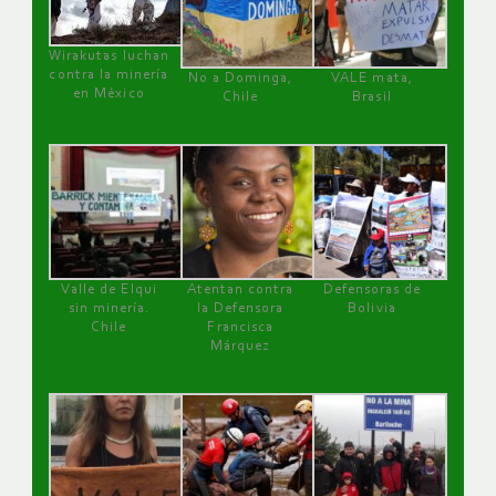
Wirakutas luchan
contra la minería
No a Dominga,
VALE mata,
en México
Chile
Brasil
Valle de Elqui
Atentan contra
Defensoras de
sin minería.
la Defensora
Bolivia
Chile
Francisca
Márquez