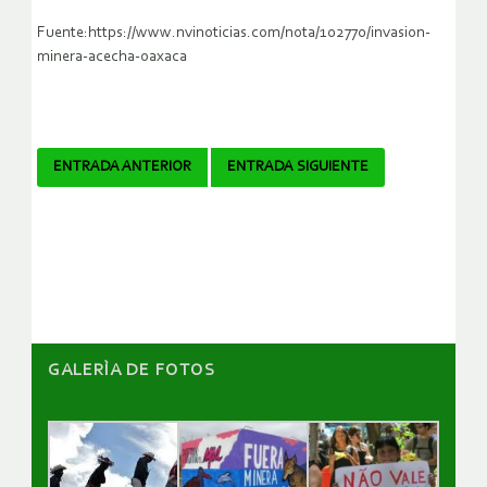
Fuente:https://www.nvinoticias.com/nota/102770/invasion-
minera-acecha-oaxaca
Navegador
ENTRADA ANTERIOR
ENTRADA SIGUIENTE
de
artículos
GALERÌA DE FOTOS