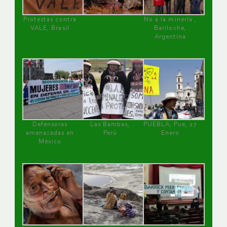
Protestas contra
No a la minería ,
VALE, Brasil
Bariloche,
Argentina
Defensoras
Las Bambas,
PUEBLA, Pue, 27
amenazadas en
Perú
Enero
México