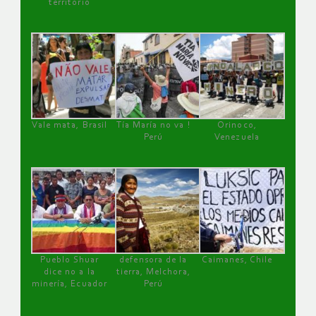
territorio
Vale mata, Brasil
Tía María no va !
Orinoco,
Perú
Venezuela
Pueblo Shuar
defensora de la
Caimanes, Chile
dice no a la
tierra, Melchora,
minería, Ecuador
Perú