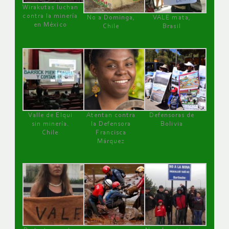
Wirakutas luchan
contra la minería
No a Dominga,
VALE mata,
en México
Chile
Brasil
Valle de Elqui
Atentan contra
Defensoras de
sin minería.
la Defensora
Bolivia
Chile
Francisca
Márquez