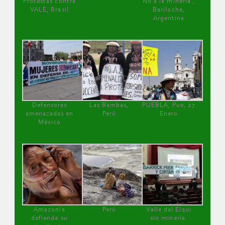
Protestas contra
No a la minería ,
VALE, Brasil
Bariloche,
Argentina
Defensoras
Las Bambas,
PUEBLA, Pue, 27
amenazadas en
Perú
Enero
México
Amazonía
Perú
Valle del Elqui
defiende su
sin minería.