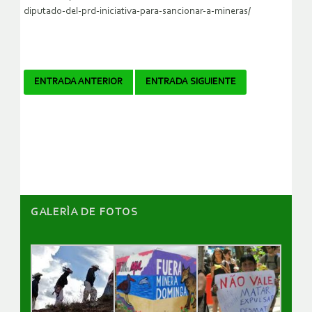
diputado-del-prd-iniciativa-para-sancionar-a-mineras/
Navegador
ENTRADA ANTERIOR
ENTRADA SIGUIENTE
de
artículos
GALERÌA DE FOTOS