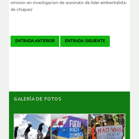
omision-en-investigacion-de-asesinato-de-lider-ambientalista-
de-chiapas/
Navegador
ENTRADA ANTERIOR
ENTRADA SIGUIENTE
de
artículos
GALERÌA DE FOTOS