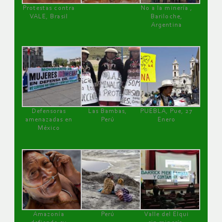
Protestas contra
No a la minería ,
VALE, Brasil
Bariloche,
Argentina
Defensoras
Las Bambas,
PUEBLA, Pue, 27
amenazadas en
Perú
Enero
México
Amazonía
Perú
Valle del Elqui