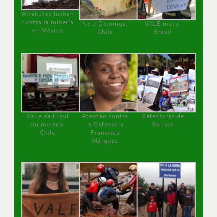
Wirakutas luchan
contra la minería
No a Dominga,
VALE mata,
en México
Chile
Brasil
Valle de Elqui
Atentan contra
Defensoras de
sin minería.
la Defensora
Bolivia
Chile
Francisca
Márquez