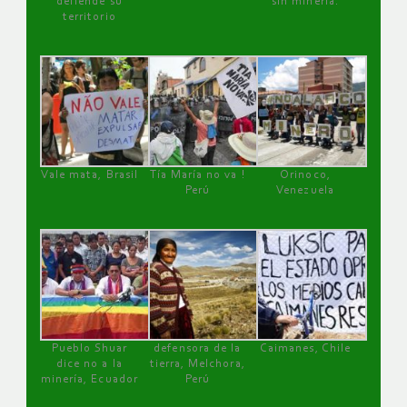
defiende su
sin minería.
territorio
Vale mata, Brasil
Tía María no va !
Orinoco,
Perú
Venezuela
Pueblo Shuar
defensora de la
Caimanes, Chile
dice no a la
tierra, Melchora,
minería, Ecuador
Perú