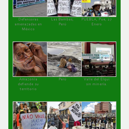
Defensoras
Las Bambas,
PUEBLA, Pue, 27
amenazadas en
Perú
Enero
México
Amazonía
Perú
Valle del Elqui
defiende su
sin minería.
territorio