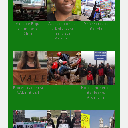
Valle de Elqui
Atentan contra
Defensoras de
sin minería.
la Defensora
Bolivia
Chile
Francisca
Márquez
Protestas contra
No a la minería ,
VALE, Brasil
Bariloche,
Argentina