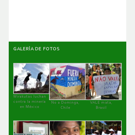
de
artículos
GALERÌA DE FOTOS
Wirakutas luchan
contra la minería
No a Dominga,
VALE mata,
en México
Chile
Brasil