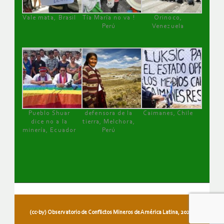
Vale mata, Brasil
Tía María no va !
Orinoco,
Perú
Venezuela
Pueblo Shuar
defensora de la
Caimanes, Chile
dice no a la
tierra, Melchora,
minería, Ecuador
Perú
(cc-by) Observatorio de Conflictos Mineros de América Latina, 2026