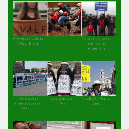
Protestas contra
No a la minería ,
VALE, Brasil
Bariloche,
Argentina
Defensoras
Las Bambas,
PUEBLA, Pue, 27
amenazadas en
Perú
Enero
México