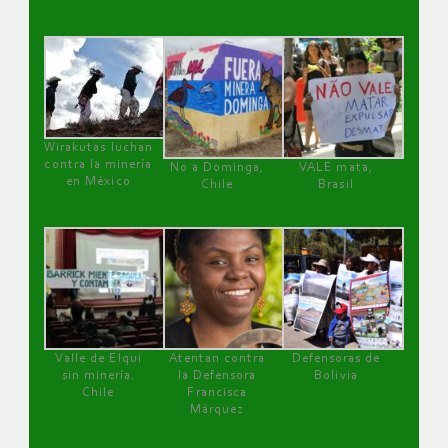
Wirakutas luchan
contra la minería
No a Dominga,
VALE mata,
en México
Chile
Brasil
Valle de Elqui
Atentan contra
Defensoras de
sin minería.
la Defensora
Bolivia
Chile
Francisca
Márquez