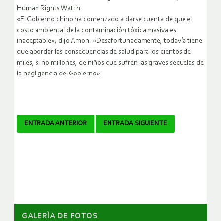
Human Rights Watch.
«El Gobierno chino ha comenzado a darse cuenta de que el
costo ambiental de la contaminación tóxica masiva es
inaceptable», dijo Amon. «Desafortunadamente, todavía tiene
que abordar las consecuencias de salud para los cientos de
miles, si no millones, de niños que sufren las graves secuelas de
la negligencia del Gobierno».
Navegador
ENTRADA ANTERIOR
ENTRADA SIGUIENTE
de
artículos
GALERÌA DE FOTOS