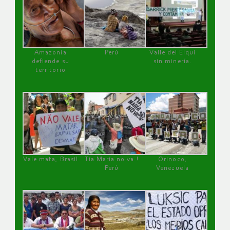
Amazonía
Perú
Valle del Elqui
defiende su
sin minería.
territorio
Vale mata, Brasil
Tía María no va !
Orinoco,
Perú
Venezuela