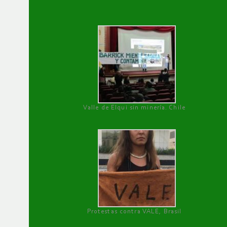
Valle de Elqui sin minería. Chile
Protestas contra VALE, Brasil