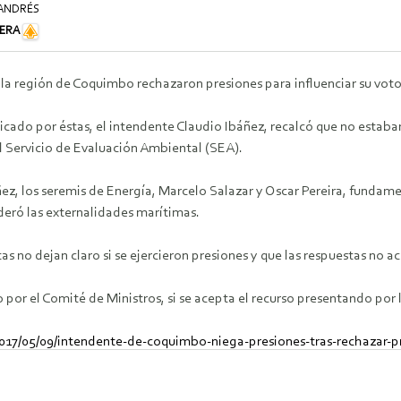
 ANDRÉS
ERA
la región de Coquimbo rechazaron presiones para influenciar su vo
ndicado por éstas, el intendente Claudio Ibáñez, recalcó que no esta
el Servicio de Evaluación Ambiental (SEA).
z, los seremis de Energía, Marcelo Salazar y Oscar Pereira, fundame
deró las externalidades marítimas.
 no dejan claro si se ejercieron presiones y que las respuestas no acl
por el Comité de Ministros, si se acepta el recurso presentando por 
e/2017/05/09/intendente-de-coquimbo-niega-presiones-tras-rechaza