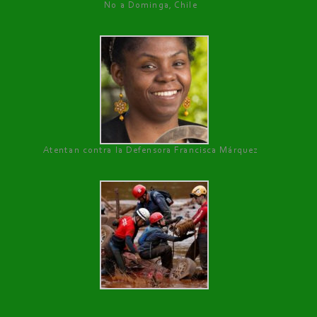
No a Dominga, Chile
Atentan contra la Defensora Francisca Márquez