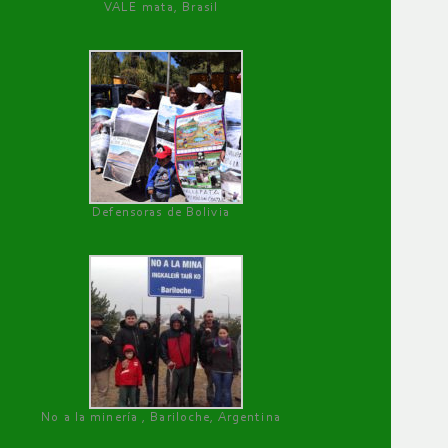
VALE mata, Brasil
Defensoras de Bolivia
No a la minería , Bariloche, Argentina