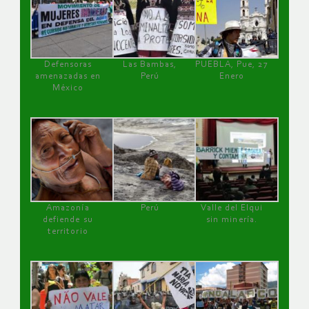
Defensoras
Las Bambas,
PUEBLA, Pue, 27
amenazadas en
Perú
Enero
México
Amazonía
Perú
Valle del Elqui
defiende su
sin minería.
territorio