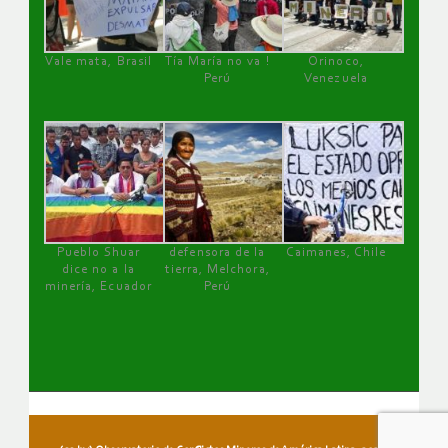
Vale mata, Brasil
Tía María no va !
Orinoco,
Perú
Venezuela
Pueblo Shuar
defensora de la
Caimanes, Chile
dice no a la
tierra, Melchora,
minería, Ecuador
Perú