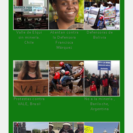
Valle de Elqui
Atentan contra
Defensoras de
sin minería.
la Defensora
Bolivia
Chile
Francisca
Márquez
Protestas contra
No a la minería ,
VALE, Brasil
Bariloche,
Argentina