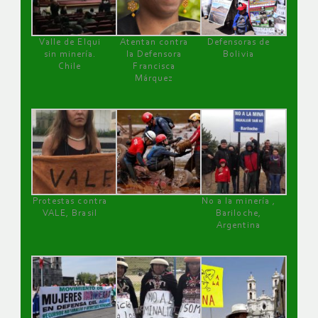
Valle de Elqui
Atentan contra
Defensoras de
sin minería.
la Defensora
Bolivia
Chile
Francisca
Márquez
Protestas contra
No a la minería ,
VALE, Brasil
Bariloche,
Argentina