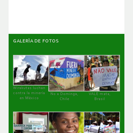
artículos
GALERÌA DE FOTOS
Wirakutas luchan
contra la minería
No a Dominga,
VALE mata,
en México
Chile
Brasil