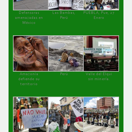
Defensoras
Las Bambas,
PUEBLA, Pue, 27
amenazadas en
Perú
Enero
México
Amazonía
Perú
Valle del Elqui
defiende su
sin minería.
territorio