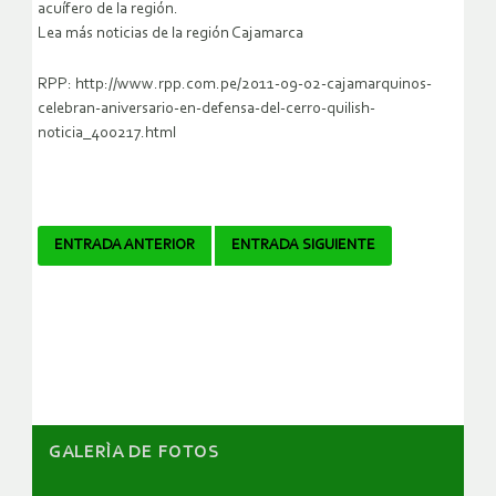
acuífero de la región.
Lea más noticias de la región Cajamarca
RPP: http://www.rpp.com.pe/2011-09-02-cajamarquinos-
celebran-aniversario-en-defensa-del-cerro-quilish-
noticia_400217.html
Navegador
ENTRADA ANTERIOR
ENTRADA SIGUIENTE
de
artículos
GALERÌA DE FOTOS