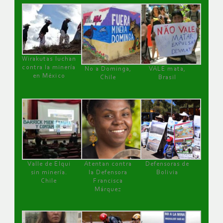
Wirakutas luchan
contra la minería
No a Dominga,
VALE mata,
en México
Chile
Brasil
Valle de Elqui
Atentan contra
Defensoras de
sin minería.
la Defensora
Bolivia
Chile
Francisca
Márquez