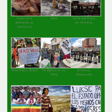
Amazonía
Perú
Valle del Elqui
defiende su
sin minería.
territorio
Vale mata, Brasil
Tía María no va !
Orinoco,
Perú
Venezuela