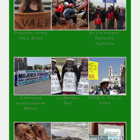
Protestas contra
No a la minería ,
VALE, Brasil
Bariloche,
Argentina
Defensoras
Las Bambas,
PUEBLA, Pue, 27
amenazadas en
Perú
Enero
México