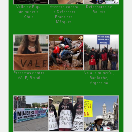
Valle de Elqui
Atentan contra
Defensoras de
sin minería.
la Defensora
Bolivia
Chile
Francisca
Márquez
Protestas contra
No a la minería ,
VALE, Brasil
Bariloche,
Argentina