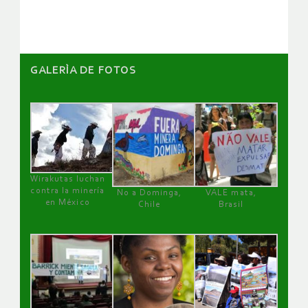
artículos
GALERÌA DE FOTOS
Wirakutas luchan
contra la minería
No a Dominga,
VALE mata,
en México
Chile
Brasil