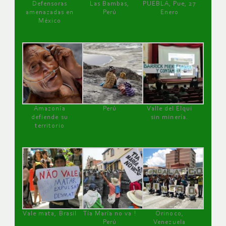
Defensoras
Las Bambas,
PUEBLA, Pue, 27
amenazadas en
Perú
Enero
México
Amazonía
Perú
Valle del Elqui
defiende su
sin minería.
territorio
Vale mata, Brasil
Tía María no va !
Orinoco,
Perú
Venezuela